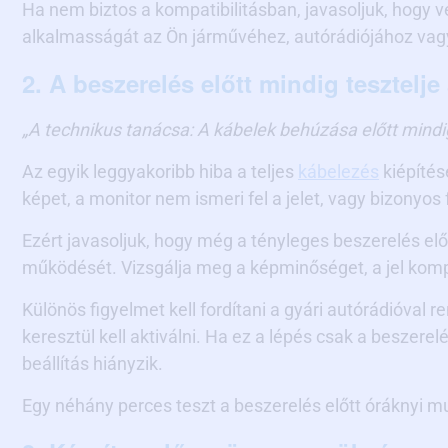
Ha nem biztos a kompatibilitásban, javasoljuk, hogy 
alkalmasságát az Ön járművéhez, autórádiójához vagy
2. A beszerelés előtt mindig tesztelj
„A technikus tanácsa: A kábelek behúzása előtt mindi
Az egyik leggyakoribb hiba a teljes
kábelezés
kiépítés
képet, a monitor nem ismeri fel a jelet, vagy bizony
Ezért javasoljuk, hogy még a tényleges beszerelés el
működését. Vizsgálja meg a képminőséget, a jel kompa
Különös figyelmet kell fordítani a gyári autórádióva
keresztül kell aktiválni. Ha ez a lépés csak a beszer
beállítás hiányzik.
Egy néhány perces teszt a beszerelés előtt óráknyi mu