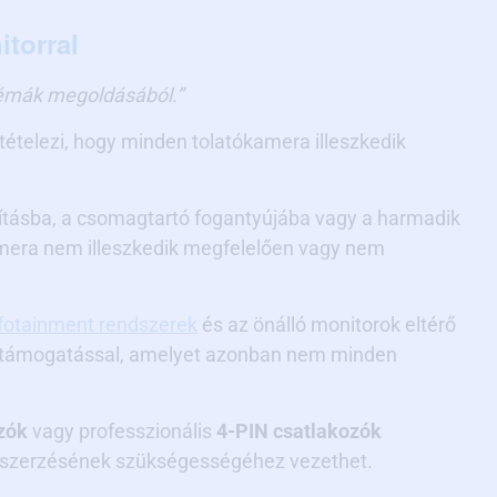
itorral
blémák megoldásából.”
ételezi, hogy minden tolatókamera illeszkedik
gításba, a csomagtartó fogantyújába vagy a harmadik
amera nem illeszkedik megfelelően vagy nem
nfotainment rendszerek
és az önálló monitorok eltérő
támogatással, amelyet azonban nem minden
zók
vagy professzionális
4-PIN csatlakozók
beszerzésének szükségességéhez vezethet.