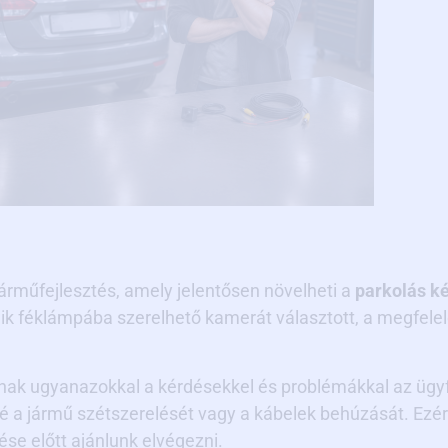
árműfejlesztés, amely jelentősen növelheti a
parkolás k
k féklámpába szerelhető kamerát választott, a megfelelő 
ak ugyanazokkal a kérdésekkel és problémákkal az ügyf
jármű szétszerelését vagy a kábelek behúzását. Ezért ös
se előtt ajánlunk elvégezni.