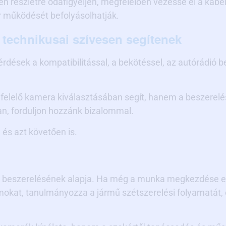
en részletre odafigyeljen, megfelelően vezesse el a kábe
r működését befolyásolhatják.
technikusai szívesen segítenek
rdések a kompatibilitással, a bekötéssel, az autórádió b
elő kamera kiválasztásában segít, hanem a beszerelés 
an, forduljon hozzánk bizalommal.
 és azt követően is.
s beszerelésének alapja. Ha még a munka megkezdése elő
ámokat, tanulmányozza a jármű szétszerelési folyamatát, 