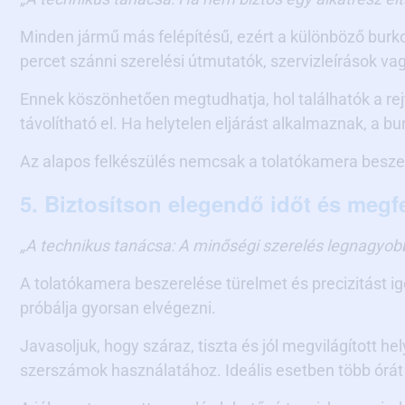
Minden jármű más felépítésű, ezért a különböző burk
percet szánni szerelési útmutatók, szervizleírások v
Ennek köszönhetően megtudhatja, hol találhatók a re
távolítható el. Ha helytelen eljárást alkalmaznak, a 
Az alapos felkészülés nemcsak a tolatókamera beszere
5. Biztosítson elegendő időt és megf
„A technikus tanácsa: A minőségi szerelés legnagyo
A tolatókamera beszerelése türelmet és precizitást i
próbálja gyorsan elvégezni.
Javasoljuk, hogy száraz, tiszta és jól megvilágított h
szerszámok használatához. Ideális esetben több órát