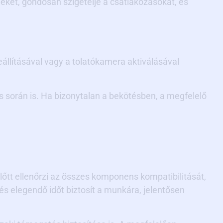
leket, gondosan szigetelje a csatlakozásokat, és
eállításával vagy a tolatókamera aktiválásával
során is. Ha bizonytalan a bekötésben, a megfelelő
tt ellenőrzi az összes komponens kompatibilitását,
és elegendő időt biztosít a munkára, jelentősen