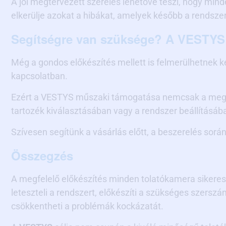
A jól megtervezett szerelés lehetővé teszi, hogy mind
elkerülje azokat a hibákat, amelyek később a rendsze
Segítségre van szüksége? A VESTYS 
Még a gondos előkészítés mellett is felmerülhetnek ké
kapcsolatban.
Ezért a VESTYS műszaki támogatása nemcsak a megfel
tartozék kiválasztásában vagy a rendszer beállításáb
Szívesen segítünk a vásárlás előtt, a beszerelés során
Összegzés
A megfelelő előkészítés minden tolatókamera sikere
leteszteli a rendszert, előkészíti a szükséges szersz
csökkentheti a problémák kockázatát.