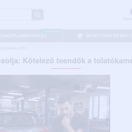
Bejel
Tolatókamera
ZONGÉPJÁRMŰVEKHEZ
MONITOROK ÉS WIFI
szerelése előtt
olja: Kötelező teendők a tolatókame