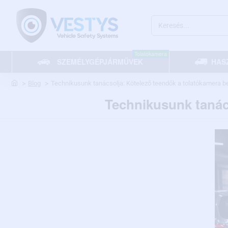
Keresés...
Tolatókamera
SZEMÉLYGÉPJÁRMŰVEK
HAS
home
Blog
Technikusunk tanácsolja: Kötelező teendők a tolatókamera be
Technikusunk tanács