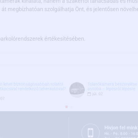
kamerák kínálata, hanem a szakértői tanácsadás és műsz
 át megbízhatóan szolgálhatja Önt, és jelentősen növelh
parkolórendszerek értékesítésében.
 lehet biztonságosabban tolatni
Tolatókamera beszerelése 
tkocsival rendelkező teherautóval?
autóba – lépésről lépésre
júl.
02
07
Hívjon fel mink
Hé. - Pé.: 8:00 - 16: