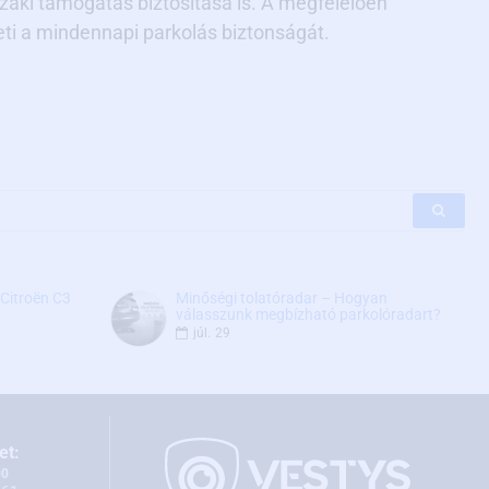
aki támogatás biztosítása is. A megfelelően
eti a mindennapi parkolás biztonságát.
Citroën C3
Minőségi tolatóradar – Hogyan
válasszunk megbízható parkolóradart?
júl.
29
et:
00