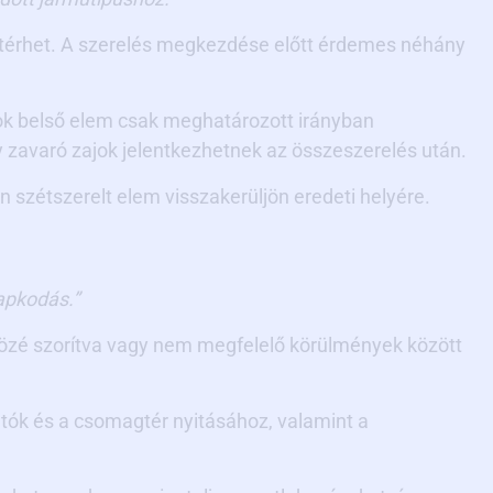
eltérhet. A szerelés megkezdése előtt érdemes néhány
ok belső elem csak meghatározott irányban
gy zavaró zajok jelentkezhetnek az összeszerelés után.
 szétszerelt elem visszakerüljön eredeti helyére.
apkodás.”
 közé szorítva vagy nem megfelelő körülmények között
ajtók és a csomagtér nyitásához, valamint a