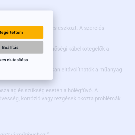
szítjük el.”
n elő minden szükséges eszközt. A szerelés
egértettem
Beállítás
égvizsgáló, valamint minőségi kábelkötegelők a
zes elutasítása
egítségével biztonságosan eltávolíthatók a műanyag
őszalag és szükség esetén a hőlégfúvó. A
nedvesség, korrózió vagy rezgések okozta problémák
dott járműtípushoz.”