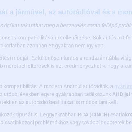
sát a járművel, az autórádióval és a mon
zés órákat takaríthat meg a beszerelés során fellépő pro
nens kompatibilitásának ellenőrzése. Sok autós azt felt
akorlatban azonban ez gyakran nem így van.
zítési módját. Ez különösen fontos a rendszámtábla-vilá
b méretbeli eltérések is azt eredményezhetik, hogy a k
ó kompatibilitás. A modern Android autórádiók, a
gyári i
z utóbbi években egyre gyakrabban találkozunk
AHD jel
ekben az autórádió beállításait is módosítani kell.
tlakozók típusát is. Leggyakrabban
RCA (CINCH) csatlako
ása csatlakozási problémákhoz vagy további adapterek 