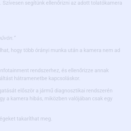
 Szívesen segítünk ellenőrizni az adott tolatókamera
művön.”
dulhat, hogy több órányi munka után a kamera nem ad
infotainment rendszerhez, és ellenőrizze annak
váltást hátramenetbe kapcsoláskor.
gatását először a jármű diagnosztikai rendszerén
 hogy a kamera hibás, miközben valójában csak egy
ségeket takaríthat meg.