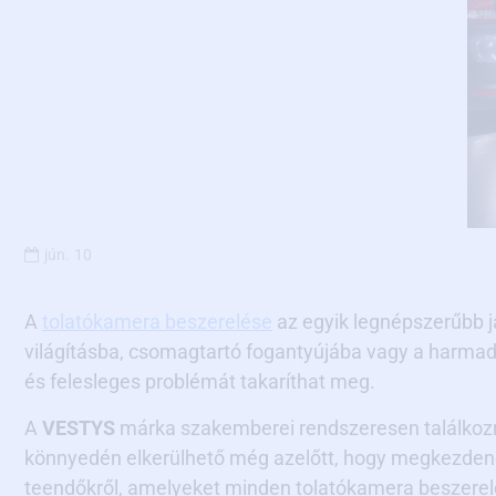
jún.
10
A
tolatókamera beszerelése
az egyik legnépszerűbb j
világításba, csomagtartó fogantyújába vagy a harmadi
és felesleges problémát takaríthat meg.
A
VESTYS
márka szakemberei rendszeresen találkozn
könnyedén elkerülhető még azelőtt, hogy megkezdené a 
teendőkről, amelyeket minden tolatókamera beszerelé