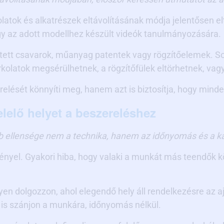
olatok és alkatrészek eltávolításának módja jelentősen 
agy az adott modellhez készült videók tanulmányozására.
jtett csavarok, műanyag patentek vagy rögzítőelemek. S
burkolatok megsérülhetnek, a rögzítőfülek eltörhetnek, va
lését könnyíti meg, hanem azt is biztosítja, hogy minden
elelő helyet a beszereléshez
bb ellensége nem a technika, hanem az időnyomás és a k
gényel. Gyakori hiba, hogy valaki a munkát más teendők
elyen dolgozzon, ahol elegendő hely áll rendelkezésre az 
 is szánjon a munkára, időnyomás nélkül.