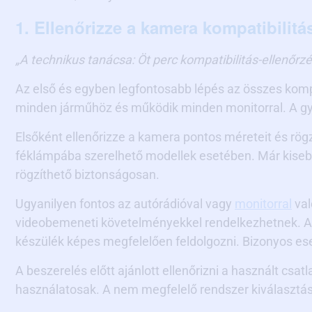
1. Ellenőrizze a kamera kompatibilitá
„A technikus tanácsa: Öt perc kompatibilitás-ellenőr
Az első és egyben legfontosabb lépés az összes kompo
minden járműhöz és működik minden monitorral. A gy
Elsőként ellenőrizze a kamera pontos méreteit és rög
féklámpába szerelhető modellek esetében. Már kiseb
rögzíthető biztonságosan.
Ugyanilyen fontos az autórádióval vagy
monitorral
val
videobemeneti követelményekkel rendelkezhetnek. A
készülék képes megfelelően feldolgozni. Bizonyos eset
A beszerelés előtt ajánlott ellenőrizni a használt csa
használatosak. A nem megfelelő rendszer kiválaszt