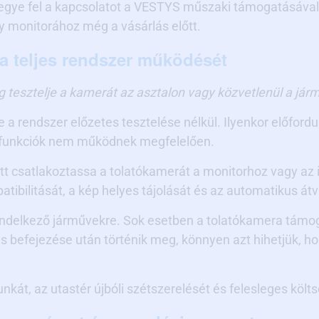
vegye fel a kapcsolatot a VESTYS műszaki támogatásával.
 monitorához még a vásárlás előtt.
e a teljes rendszer működését
g tesztelje a kamerát az asztalon vagy közvetlenül a jár
e a rendszer előzetes tesztelése nélkül. Ilyenkor előfor
os funkciók nem működnek megfelelően.
őtt csatlakoztassa a tolatókamerát a monitorhoz vagy az 
tibilitását, a kép helyes tájolását és az automatikus át
l rendelkező járművekre. Sok esetben a tolatókamera támo
elés befejezése után történik meg, könnyen azt hihetjük,
nkát, az utastér újbóli szétszerelését és felesleges költ