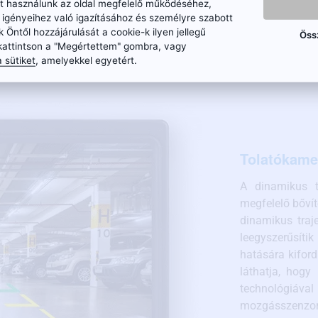
ket használunk az oldal megfelelő működéséhez,
nyú kábelek
, amelyeket kameráinkban találhat, minőségi képátvitelt biz
n igényeihez való igazításához és személyre szabott
. A rossz minőségű kábelek a videó helytelen átvitelét okozhatják (pl. vill
k Öntől hozzájárulását a cookie-k ilyen jellegű
Öss
belezését pedig senki sem szeretné kétszer elvégezni.
kattintson a "Megértettem" gombra, vagy
 sütiket
, amelyekkel egyetért.
Tolatókamer
A dinamikus t
megfelelő bőví
dinamikus traj
leegyszerűsíti
hatására kiford
láthatja, hogy
technológiával
mozgásszenzor