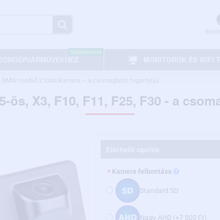
Bejel
Tolatókamera
ZONGÉPJÁRMŰVEKHEZ
MONITOROK ÉS WIFI
BMW modell 2 tolatókamera – a csomagtartó fogantyúja
-ös, X3, F10, F11, F25, F30 - a csom
Elérhető opciók
Kamera felbontása
Standard SD
Nagy AHD
(+7 500 Ft)