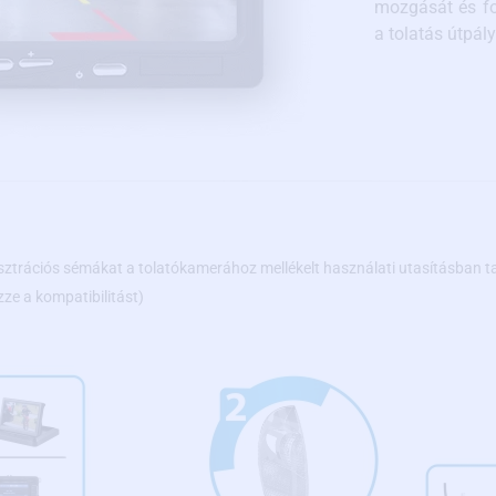
mozgását és fo
a tolatás útpály
sztrációs sémákat a tolatókamerához mellékelt használati utasításban ta
zze a kompatibilitást)