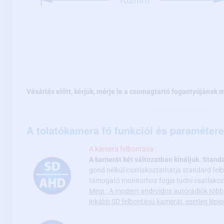
Vásárlás előtt, kérjük, mérje le a csomagtartó fogantyújának m
A tolatókamera fő funkciói és paramétere
A kamera felbontása:
A kamerát két változatban kínáljuk. Stand
gond nélkül csatlakoztathatja standard fe
támogató monitorhoz fogja tudni csatlakoz
Megj.: A modern androidos autórádiók több
inkább SD felbontású kamerát, esetleg lép