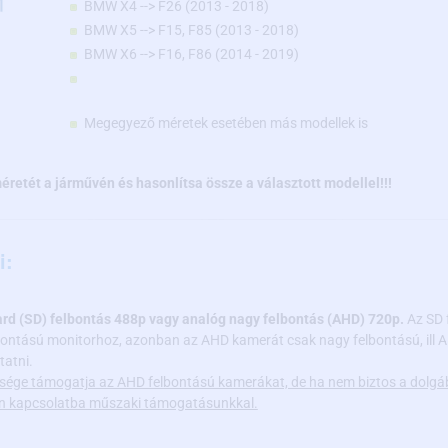
BMW X4 --> F26 (2013 - 2018)
BMW X5 --> F15, F85 (2013 - 2018)
BMW X6 --> F16, F86 (2014 - 2019)
Megegyező méretek esetében más modellek is
éretét a járművén és hasonlítsa össze a választott modellel!!!
i:
ard (SD) felbontás 488p vagy analóg nagy felbontás (AHD) 720p.
Az SD 
lbontású monitorhoz, azonban az AHD kamerát csak nagy felbontású, ill
tatni.
sége támogatja az AHD felbontású kamerákat, de ha nem biztos a dolgá
jen kapcsolatba műszaki támogatásunkkal.