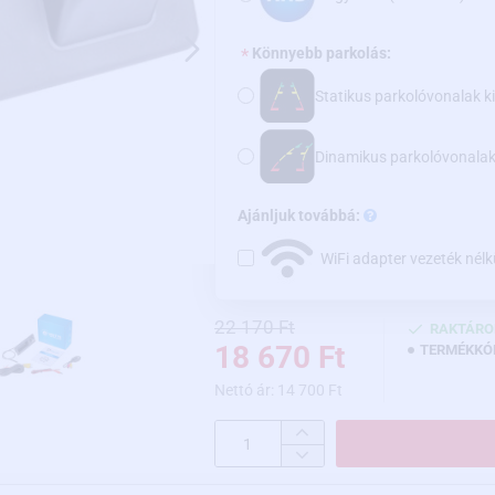
Könnyebb parkolás:
Statikus parkolóvonalak k
Dinamikus parkolóvonala
Ajánljuk továbbá:
WiFi adapter vezeték nélk
22 170 Ft
RAKTÁRO
18 670 Ft
TERMÉKKÓ
Nettó ár: 14 700 Ft