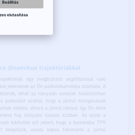
Beállítás
tosítanak a monitorba
ogás, a kép egyáltalán
zes elutasítása
a dinamikus trajektóriákkal
rajektóriák egy megbízható segítőtárssal való
tést jelentenek az Ön parkolókamerája számára. A
ektóriák, tehát az irányadó vonalak határozottan
k a parkolást azáltal, hogy a jármű mozgásának
ulnak oldalra, ahová a jármű irányul. Így Ön előre
 merre fog irányulni tolatás közben. Az ezzel a
 való kibővítés azt jelenti, hogy a kamerába TPS
t telepítünk, amely képes felismerni a jármű