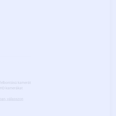
felbontású kamerát
 AHD kamerákat
ban, válasszon