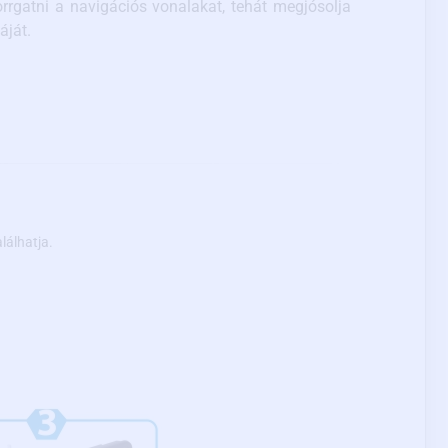
rrgatni a navigációs vonalakat, tehát megjósolja
áját.
lálhatja.