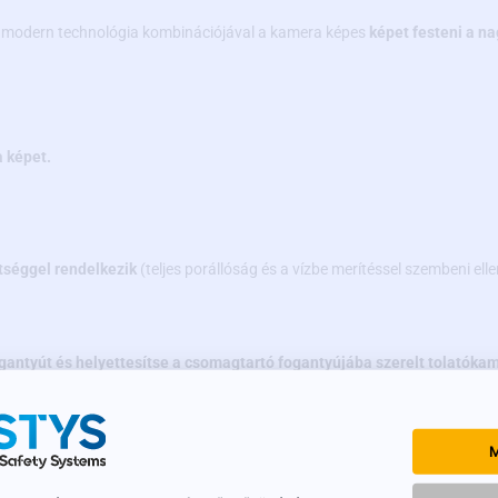
 a modern technológia kombinációjával a kamera képes
képet festeni a n
 képet.
tséggel rendelkezik
(teljes porállóság és a vízbe merítéssel szembeni ell
ogantyút és helyettesítse a csomagtartó fogantyújába szerelt tolatóka
kamerát úgy tervezték, hogy pontosan illeszkedjen a fogantyú eredeti he
a jármű karosszériájába.
M
 kábelek is.
Mivel aránylag hosszú kábeles átvitelről van szó, ezért fonto