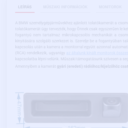
LEÍRÁS
MŰSZAKI INFORMÁCIÓK
MONITOROK
A BMW személygépjárművekhez ajánlott tolatókamerát a csomagt
tolatókamerát úgy tervezték, hogy Önnek csak egyszerűen le kel
fogantyú nem tartalmaz mikrokapcsolós mechanikát a csomag
kinyitására szolgáló szerkezet is. Szerelje be a fogantyúban t
kapcsolás után a kamera a monitorral együtt azonnal automatik
(RCA) rendelkezik, ugyanígy
az általunk kínált monitorok összes
kapcsolatba lépni velünk. Műszaki támogatásunk szívesen a seg
Amennyiben a kamerát
gyári (eredeti) rádióhoz/kijelzőhöz csa