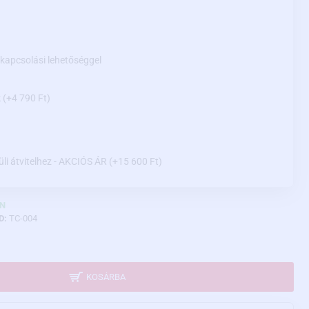
ikapcsolási lehetőséggel
k
(+4 790 Ft)
üli átvitelhez - AKCIÓS ÁR
(+15 600 Ft)
N
D:
TC-004
KOSÁRBA