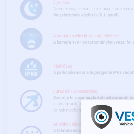
Éjjeli mód:
Az érzékeny szenzor, a minőségi optika és
fényviszonyok között is (0,1 luxtól).
A kamera széles látószögű felvétele:
A kamera 170°-os tartományban veszi fel a
Vízállóság:
A parkolókamera a legnagyobb IP68 védet
Fúrás nélküli beszerelés:
Szerelje le a csomagtartót nyitó eredeti f
csomagtartó fogantyújában található tolató
Önnek mechanikusan be kellene avatkoznia 
Árnyékolt kábelek:
A tolatókamera csomag részei az árnyékolt