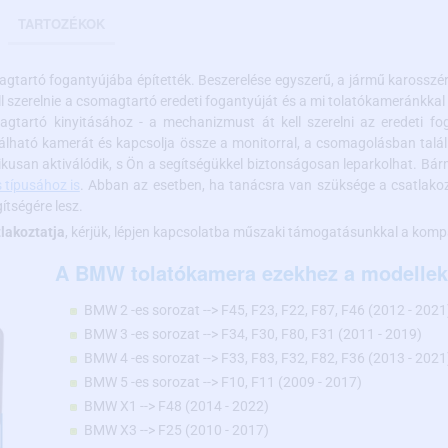
TARTOZÉKOK
artó fogantyújába építették. Beszerelése egyszerű, a jármű karosszéri
l szerelnie a csomagtartó eredeti fogantyúját és a mi tolatókameránkkal 
tartó kinyitásához - a mechanizmust át kell szerelni az eredeti fo
alálható kamerát és kapcsolja össze a monitorral, a csomagolásban talá
usan aktiválódik, s Ön a segítségükkel biztonságosan leparkolhat. Bármi
 típusához is
. Abban az esetben, ha tanácsra van szüksége a csatlako
ítségére lesz.
tlakoztatja
, kérjük, lépjen kapcsolatba műszaki támogatásunkkal a kompa
A BMW tolatókamera ezekhez a modellekh
BMW 2 -es sorozat --> F45, F23, F22, F87, F46 (2012 - 2021
BMW 3 -es sorozat --> F34, F30, F80, F31 (2011 - 2019)
BMW 4 -es sorozat --> F33, F83, F32, F82, F36 (2013 - 2021
BMW 5 -es sorozat --> F10, F11 (2009 - 2017)
BMW X1 --> F48 (2014 - 2022)
BMW X3 --> F25 (2010 - 2017)