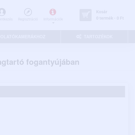
Kosár
0 termék - 0 Ft
entkezés
Regisztráció
Információk
 TOLATÓKAMERÁKHOZ
TARTOZÉKOK
agtartó fogantyújában