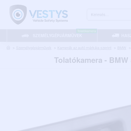
Keresés...
Tolatókamera
SZEMÉLYGÉPJÁRMŰVEK
HAS
home
Személygépjárművek
Kamerák az autó márkája szerint
BMW
Tolatókamera - BMW 5