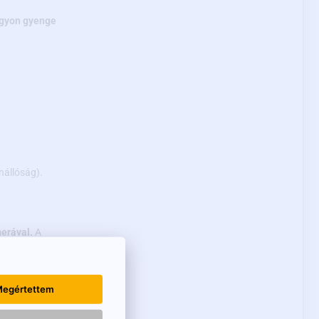
agyon gyenge
enállóság).
merával.
A
lyére anélkül, hogy
egértettem
s, hogy a mi árnyékolt