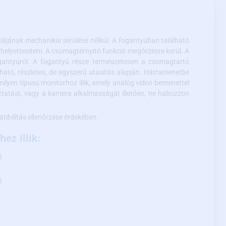
ájának mechanikai sérülése nélkül. A fogantyúban található
helyettesíteni. A csomagtérnyitó funkció megőrzésre kerül. A
gantyúról. A fogantyú része természetesen a csomagtartó
lható, részletes, de egyszerű utasítás alapján. Hátramenetbe
lyen típusú monitorhoz illik, amely analóg videó bemenettel
ztatást, vagy a kamera alkalmasságát illetően, ne habozzon
tibilitás ellenőrzése érdekében.
ez illik:
)
)