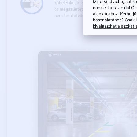
Mi, a Vestys.hu, süti
kábeleinket használja.
A magasabb szabvá
cookie-kat az oldal Ö
és
megszüntetik a környező zavaró jeleket
ajánlatokhoz. Kérhetjü
nem kerül átvitelre és hasonlók), az autó ká
használatához? Csak 
kiválaszthatja azokat a