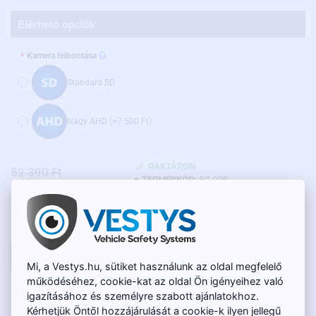
Elérhető opciók
Kamera felbontása
Standard SD
Nagy AHD
(+7 500 Ft)
RAKTÁRON
52 390 Ft
TERMÉKKÓD:
BC-008
48 950 Ft
Nettó ár: 38 545 Ft
KOSÁRBA
Mi, a Vestys.hu, sütiket használunk az oldal megfelelő
működéséhez, cookie-kat az oldal Ön igényeihez való
igazításához és személyre szabott ajánlatokhoz.
LEÍRÁS
Kérhetjük Öntől hozzájárulását a cookie-k ilyen jellegű