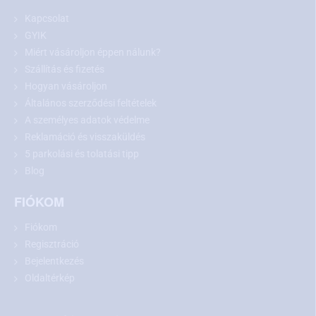
kamera alkalmasságát illetően, ne habozzon kapcsolatba lépni
Kapcsolat
velünk. Műszaki támogatásunk szívesen a segítségére lesz. A
GYIK
kamera gyári (eredeti) rádióhoz/kijelzőhöz történő
Miért vásároljon éppen nálunk?
csatlakoztatásához
megfelelő adapterre
van szükség
Szállítás és fizetés
kínálatunkból.
Hogyan vásároljon
Általános szerződési feltételek
A személyes adatok védelme
Reklamáció és visszaküldés
5 parkolási és tolatási tipp
Blog
FIÓKOM
Fiókom
Regisztráció
Bejelentkezés
Oldaltérkép
A Suzuki tolatókamera ezekhez a