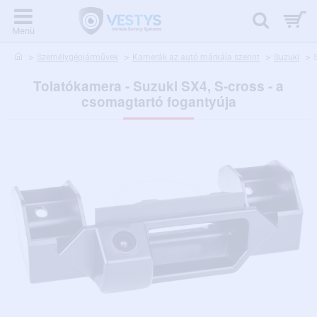
home
Személygépjárművek
Kamerák az autó márkája szerint
Suzuki
Tolatókamera - Suzuki SX4, S-cross - a
csomagtartó fogantyúja