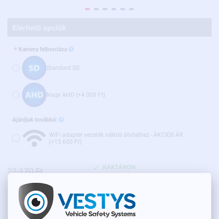
Elérhető opciók
Kamera felbontása
Standard SD
Nagy AHD
(+4 000 Ft)
Ajánljuk továbbá:
WiFi adapter vezeték nélküli átvitelhez - AKCIÓS ÁR
(+15 600 Ft)
RAKTÁRON
22 170 Ft
TERMÉKKÓD:
TC-005
18 670 Ft
Nettó ár: 14 700 Ft