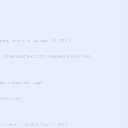
l
gvilágítani az utat tolatáskor
(+1 320 Ft)
kai üzemmód infravörös fény segítségével
(+2 640 Ft)
ikapcsolási lehetőséggel
k
(+4 790 Ft)
üli átvitelhez - AKCIÓS ÁR
(+15 600 Ft)