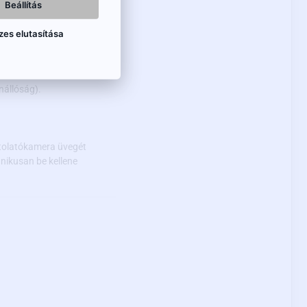
Beállítás
agyon gyenge
zes elutasítása
enállóság).
tolatókamera üvegét
nikusan be kellene