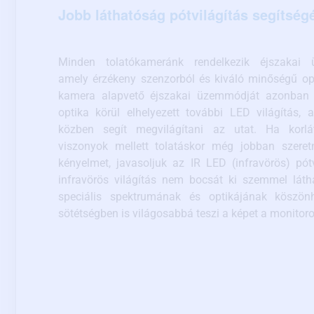
Jobb láthatóság pótvilágítás segítség
Minden tolatókameránk rendelkezik éjszakai 
amely érzékeny szenzorból és kiváló minőségű opt
kamera alapvető éjszakai üzemmódját azonban e
optika körül elhelyezett további LED világítás, 
közben segít megvilágítani az utat. Ha korlát
viszonyok mellett tolatáskor még jobban szeret
kényelmet, javasoljuk az IR LED (infravörös) pótv
infravörös világítás nem bocsát ki szemmel láth
speciális spektrumának és optikájának köszönh
sötétségben is világosabbá teszi a képet a monitoro