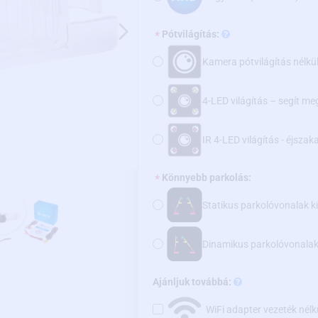
Pótvilágítás:
Kamera pótvilágítás nélkü
4-LED világítás – segít me
IR 4-LED világítás - éjsza
Könnyebb parkolás:
Statikus parkolóvonalak k
Dinamikus parkolóvonala
Ajánljuk továbbá:
WiFi adapter vezeték nélk