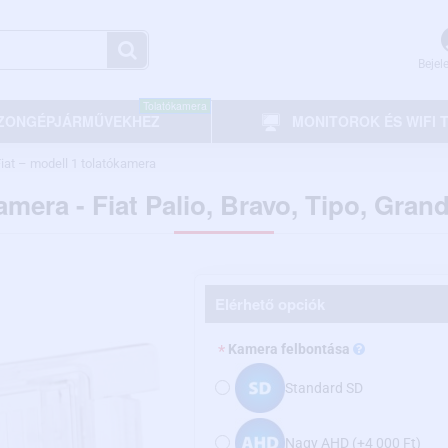
Bejel
Tolatókamera
ZONGÉPJÁRMŰVEKHEZ
MONITOROK ÉS WIFI
iat – modell 1 tolatókamera
amera - Fiat Palio, Bravo, Tipo, Gran
Elérhető opciók
Kamera felbontása
Standard SD
Nagy AHD
(+4 000 Ft)