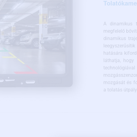
Tolatókamer
A dinamikus t
megfelelő bőví
dinamikus traj
leegyszerűsíti
hatására kiford
láthatja, hogy
technológiával
mozgásszenzor
mozgását és fo
a tolatás útpály