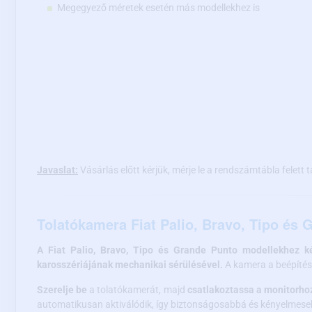
Megegyező méretek esetén más modellekhez is
Javaslat:
Vásárlás előtt kérjük, mérje le a rendszámtábla felett 
Tolatókamera Fiat Palio, Bravo, Tipo és
A Fiat Palio, Bravo, Tipo és Grande Punto modellekhez k
karosszériájának mechanikai sérülésével.
A kamera a beépítést
Szerelje be
a tolatókamerát, majd
csatlakoztassa a monitorho
automatikusan aktiválódik, így biztonságosabbá és kényelmeseb