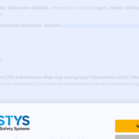
p) változatban kínáljuk.
Amennyiben a kamerát
gyári, eredeti rádióh
en.
endelkező monitorral, valamint
az általunk kínált monitorok összes típ
i:
dard (SD) felbontásban 488p vagy analóg nagy felbontásban (AHD) 720p
és AHD monitorhoz is, azonban az AHD kamerát csak AHD monitorhoz fog
gből készült
, ami pontos képmegjelenítést és a mechanikai sérülésekkel
eszi szinte az egész parkolóterület képét, akár 170°-os tartományban.
M