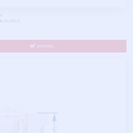
N
D:
SC-001-O
KOSÁRBA