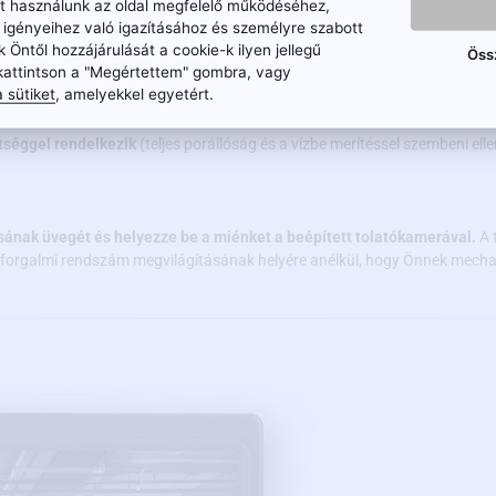
ket használunk az oldal megfelelő működéséhez,
 a modern technológia kombinációjával a kamera képes
képet festeni a n
n igényeihez való igazításához és személyre szabott
k Öntől hozzájárulását a cookie-k ilyen jellegű
Öss
kattintson a "Megértettem" gombra, vagy
 sütiket
, amelyekkel egyetért.
tséggel rendelkezik
(teljes porállóság és a vízbe merítéssel szembeni ell
sának üvegét és helyezze be a miénket a beépített tolatókamerával.
A 
a forgalmi rendszám megvilágításának helyére anélkül, hogy Önnek mecha