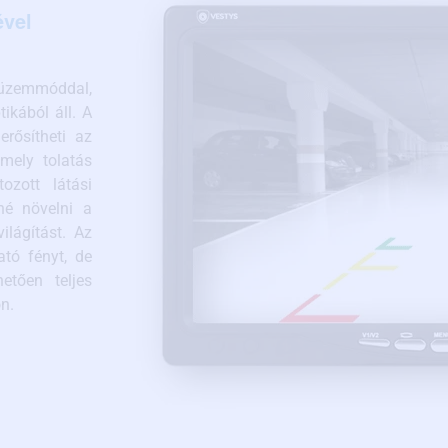
ével
üzemmóddal,
ikából áll. A
rősítheti az
amely tolatás
ozott látási
né növelni a
ilágítást. Az
ató fényt, de
etően teljes
n.