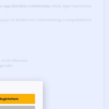
oz vagy kijelzőhöz csatlakoztatja
, kérjük, lépjen kapcsolatba
usával
.
Ha kérdése van a bekötéssel vagy a kompatibilitással
.
Az SD felbontású
ja tudni
 szembeni
egértettem