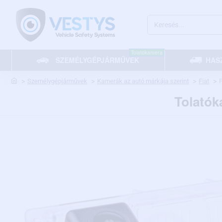
Keresés...
Tolatókamera
SZEMÉLYGÉPJÁRMŰVEK
HAS
home
Személygépjárművek
Kamerák az autó márkája szerint
Fiat
F
Tolatók