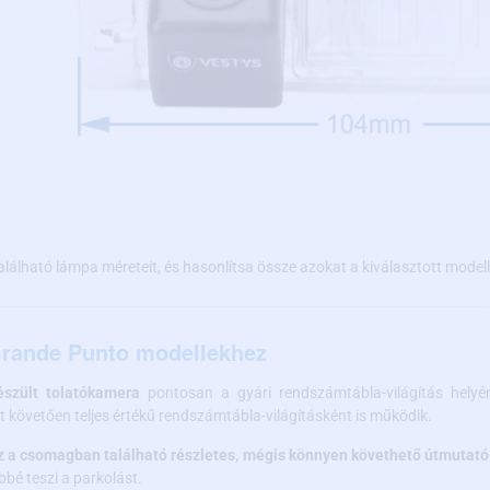
található lámpa méreteit, és hasonlítsa össze azokat a kiválasztott modell
 Grande Punto modellekhez
észült tolatókamera
pontosan a gyári rendszámtábla-világítás helyér
 követően teljes értékű rendszámtábla-világításként is működik.
z a csomagban található részletes, mégis könnyen követhető útmutató
bé teszi a parkolást.