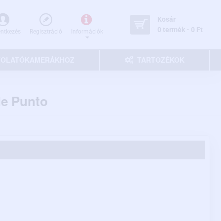
Kosár
0 termék - 0 Ft
entkezés
Regisztráció
Információk
 TOLATÓKAMERÁKHOZ
TARTOZÉKOK
de Punto