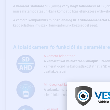
A kamerát standard SD (488p) vagy nagy felbontású AHD (720
műszaki támogatásunkkal a kompatibilitás ellenőrzése érdekéb
A kamera
kompatibilis minden analóg RCA videóbemenettel r
kapcsolatban, műszaki támogatásunk készséggel segít.
A tolatókamera fő funkciói és paramétere
A kamera felbontása:
A kamerát két változatban kínáljuk. Stan
kamerát gond nélkül csatlakoztathatja SD 
csatlakoztatni.
Minőségi optika és nagylátószögű felvétel:
A tolatókamera
külső és belső
lencséje üve
ellenállóképességet garantál.
A kamera felv
Éjjeli mód: