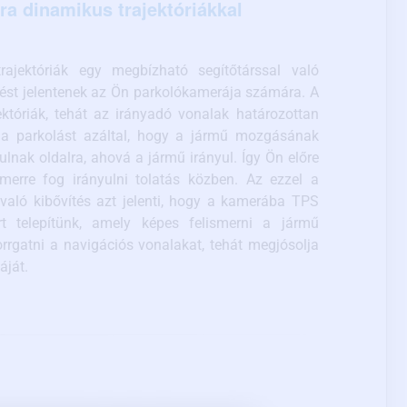
a dinamikus trajektóriákkal
rajektóriák egy megbízható segítőtárssal való
tést jelentenek az Ön parkolókamerája számára. A
ektóriák, tehát az irányadó vonalak határozottan
k a parkolást azáltal, hogy a jármű mozgásának
ulnak oldalra, ahová a jármű irányul. Így Ön előre
 merre fog irányulni tolatás közben. Az ezzel a
 való kibővítés azt jelenti, hogy a kamerába TPS
t telepítünk, amely képes felismerni a jármű
rrgatni a navigációs vonalakat, tehát megjósolja
áját.