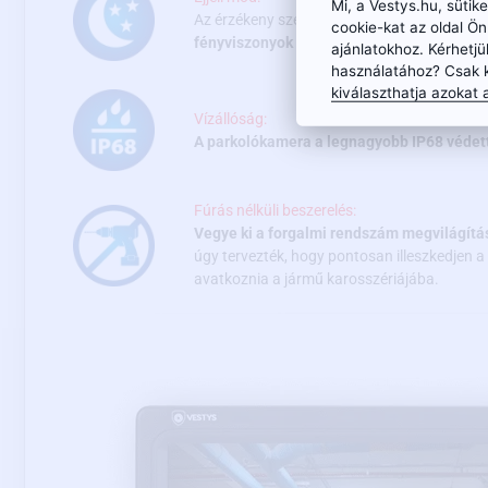
Mi, a Vestys.hu, süti
Az érzékeny szenzor, a minőségi optika és
cookie-kat az oldal Ö
fényviszonyok között is (0,1 luxtól).
ajánlatokhoz. Kérhetjü
használatához? Csak 
kiválaszthatja azokat a
Vízállóság:
A parkolókamera a legnagyobb IP68 védet
Fúrás nélküli beszerelés:
Vegye ki a forgalmi rendszám megvilágítá
úgy tervezték, hogy pontosan illeszkedjen 
avatkoznia a jármű karosszériájába.