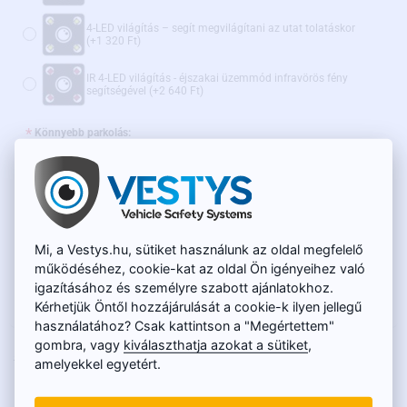
4-LED világítás – segít megvilágítani az utat tolatáskor
(+1 320 Ft)
IR 4-LED világítás - éjszakai üzemmód infravörös fény
segítségével
(+2 640 Ft)
Könnyebb parkolás:
Statikus parkolóvonalak kikapcsolási lehetőséggel
Dinamikus parkolóvonalak
(+4 790 Ft)
Mi, a Vestys.hu, sütiket használunk az oldal megfelelő
Ajánljuk továbbá:
működéséhez, cookie-kat az oldal Ön igényeihez való
igazításához és személyre szabott ajánlatokhoz.
WiFi adapter vezeték nélküli átvitelhez - AKCIÓS ÁR
(+15 600 Ft)
Kérhetjük Öntől hozzájárulását a cookie-k ilyen jellegű
használatához? Csak kattintson a "Megértettem"
gombra, vagy
kiválaszthatja azokat a sütiket
,
RAKTÁRON
20 050 Ft
amelyekkel egyetért.
TERMÉKKÓD:
SC-094
15 900 Ft