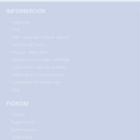
FR-V (2004 - 2010)
CR-V 3. generáció (2006 - 2012)
INFORMÁCIÓK
CR-V 4. generáció (2012 - 2016)
Kapcsolat
Accord
GYIK
Megegyező méretek esetén más modellekhez is
Miért vásároljon éppen nálunk?
Szállítás és fizetés
Hogyan vásároljon
Általános szerződési feltételek
A személyes adatok védelme
Reklamáció és visszaküldés
5 parkolási és tolatási tipp
Blog
FIÓKOM
Fiókom
Regisztráció
Bejelentkezés
Javaslat:
Vásárlás előtt kérjük, mérje le a rendszámtábla felett
Oldaltérkép
található lámpa méreteit, és hasonlítsa össze azokat a kiválasztott