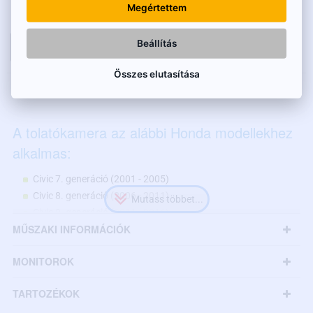
Nettó ár: 12 520 Ft
Megértettem
Beállítás
KOSÁRBA
Összes elutasítása
LEÍRÁS
A tolatókamera az alábbi Honda modellekhez
alkalmas:
Civic 7. generáció (2001 - 2005)
Civic 8. generáció (2006 - 2011)
Civic 9. generáció (2011 - 2016)
MŰSZAKI INFORMÁCIÓK
Jazz 2. generáció (2007 - 2013)
Jazz 3. generáció (2013 - 2020)
MONITOROK
Jazz 4. generáció (2020 - jelen)
HR-V 1. generáció (1999 - 2014)
TARTOZÉKOK
HR-V 2. generáció (2015 - 2018)