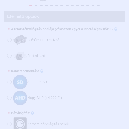
Elérhető opciók
A rendszámvilágítás opciója (válasszon egyet a lehetőségek közül):
Beépített LED-es izzó
Eredeti izzó
Kamera felbontása
Standard SD
Nagy AHD
(+4 000 Ft)
Pótvilágítás:
Kamera pótvilágítás nélkül