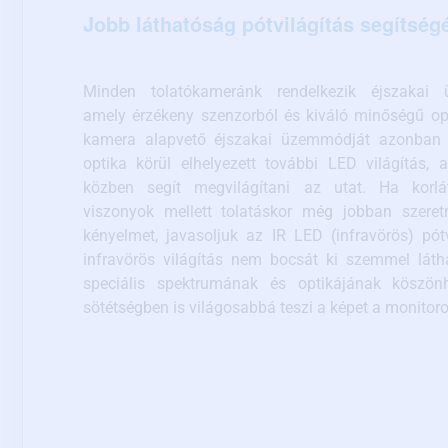
Jobb láthatóság pótvilágítás segítség
Minden tolatókameránk rendelkezik éjszakai 
amely érzékeny szenzorból és kiváló minőségű opt
kamera alapvető éjszakai üzemmódját azonban e
optika körül elhelyezett további LED világítás, 
közben segít megvilágítani az utat. Ha korlát
viszonyok mellett tolatáskor még jobban szeret
kényelmet, javasoljuk az IR LED (infravörös) pótv
infravörös világítás nem bocsát ki szemmel láth
speciális spektrumának és optikájának köszönh
sötétségben is világosabbá teszi a képet a monitoro