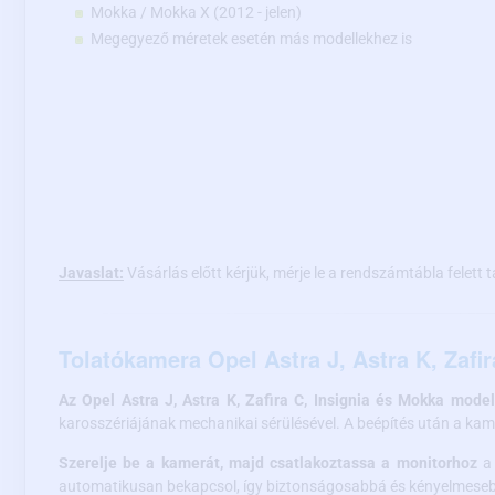
Mokka / Mokka X (2012 - jelen)
Megegyező méretek esetén más modellekhez is
Javaslat:
Vásárlás előtt kérjük, mérje le a rendszámtábla felett 
Tolatókamera Opel Astra J, Astra K, Zafi
Az Opel Astra J, Astra K, Zafira C, Insignia és Mokka mode
karosszériájának mechanikai sérülésével. A beépítés után a kame
Szerelje be a kamerát, majd csatlakoztassa a monitorhoz
a 
automatikusan bekapcsol, így biztonságosabbá és kényelmesebb