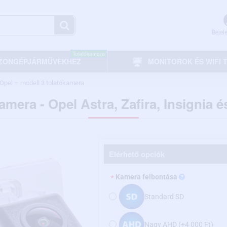
Bejel
Tolatókamera
ZONGÉPJÁRMŰVEKHEZ
MONITOROK ÉS WIFI
Opel – modell 3 tolatókamera
amera - Opel Astra, Zafira, Insignia 
Elérhető opciók
Kamera felbontása
Standard SD
Nagy AHD
(+4 000 Ft)