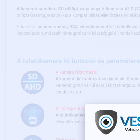
A kamerát standard SD (488p) vagy nagy felbontású AHD (720
műszaki támogatásunkkal a kompatibilitás ellenőrzése érdekéb
A kamera
minden analóg RCA videóbemenettel rendelkező m
kapcsolatban, műszaki támogatásunk készséggel áll rendelkezé
A tolatókamera fő funkciói és paramétere
A kamera felbontása:
A kamerát két változatban kínáljuk. Stan
kamerát gond nélkül csatlakoztathatja SD 
csatlakoztatni.
Minőségi optika és nagylátószögű felvétel:
A tolatókamera
külső és belső
lencséje üve
ellenállóképességet garantál.
A kamera felv