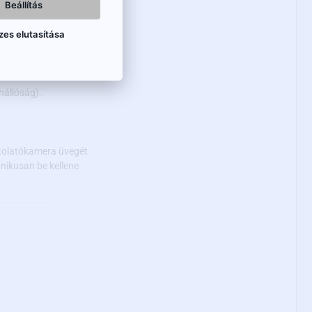
Beállítás
agyon gyenge
zes elutasítása
enállóság).
tolatókamera üvegét
nikusan be kellene