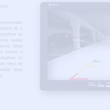
ével
üzemmóddal,
ikából áll. A
rősítheti az
amely tolatás
ozott látási
né növelni a
ilágítást. Az
ató fényt, de
etően teljes
n.