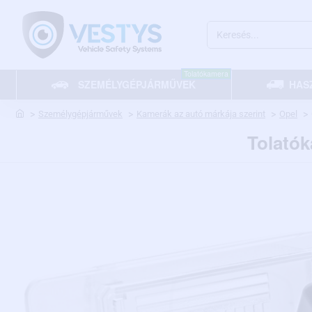
Keresés...
Tolatókamera
SZEMÉLYGÉPJÁRMŰVEK
HAS
home
Személygépjárművek
Kamerák az autó márkája szerint
Opel
Tolatók