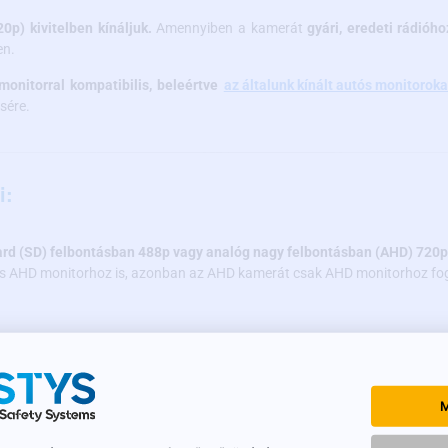
p) kivitelben kínáljuk.
Amennyiben a kamerát
gyári, eredeti rádióh
en.
onitorral kompatibilis, beleértve
az általunk kínált autós monitoroka
sére.
i:
dard (SD) felbontásban 488p vagy analóg nagy felbontásban (AHD) 720p
és AHD monitorhoz is, azonban az AHD kamerát csak AHD monitorhoz fog
gből készült
, ami pontos képmegjelenítést és a mechanikai sérülésekkel
eszi szinte az egész parkolóterület képét, akár 170°-os tartományban.
M