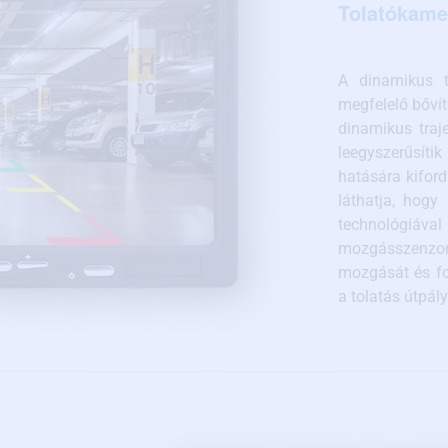
Tolatókamer
A dinamikus t
megfelelő bőví
dinamikus traj
leegyszerűsíti
hatására kiford
láthatja, hogy
technológiával
mozgásszenzor
mozgását és fo
a tolatás útpály