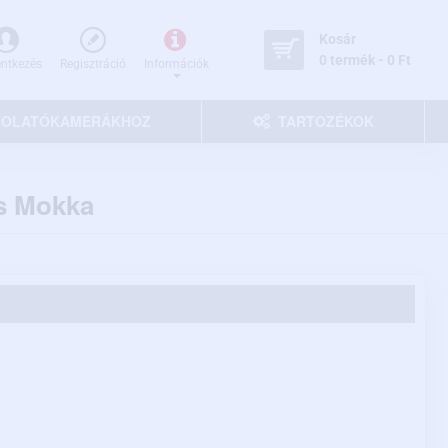
Kosár
0 termék - 0 Ft
entkezés
Regisztráció
Információk
 TOLATÓKAMERÁKHOZ
TARTOZÉKOK
és Mokka