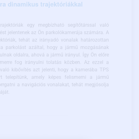
a dinamikus trajektóriákkal
rajektóriák egy megbízható segítőtárssal való
tést jelentenek az Ön parkolókamerája számára. A
ektóriák, tehát az irányadó vonalak határozottan
k a parkolást azáltal, hogy a jármű mozgásának
ulnak oldalra, ahová a jármű irányul. Így Ön előre
 merre fog irányulni tolatás közben. Az ezzel a
 való kibővítés azt jelenti, hogy a kamerába TPS
t telepítünk, amely képes felismerni a jármű
rrgatni a navigációs vonalakat, tehát megjósolja
áját.