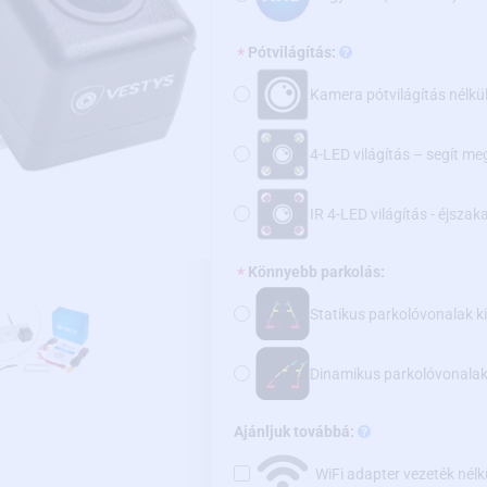
Pótvilágítás:
Kamera pótvilágítás nélkü
4-LED világítás – segít me
IR 4-LED világítás - éjsza
Könnyebb parkolás:
Statikus parkolóvonalak k
Dinamikus parkolóvonala
Ajánljuk továbbá:
WiFi adapter vezeték nélk