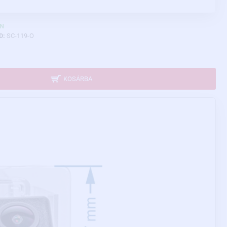
N
D:
SC-119-O
KOSÁRBA