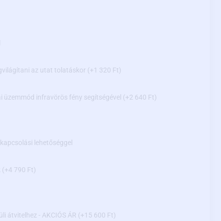
l
gvilágítani az utat tolatáskor
(+1 320 Ft)
kai üzemmód infravörös fény segítségével
(+2 640 Ft)
ikapcsolási lehetőséggel
k
(+4 790 Ft)
üli átvitelhez - AKCIÓS ÁR
(+15 600 Ft)