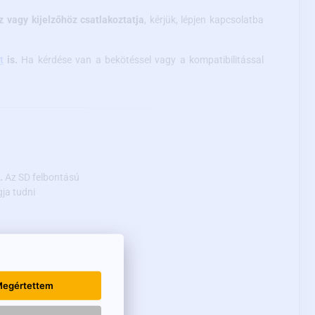
oz vagy kijelzőhöz csatlakoztatja
, kérjük, lépjen kapcsolatba
t
is.
Ha kérdése van a bekötéssel vagy a kompatibilitással
.
Az SD felbontású
ja tudni
 szembeni
egértettem