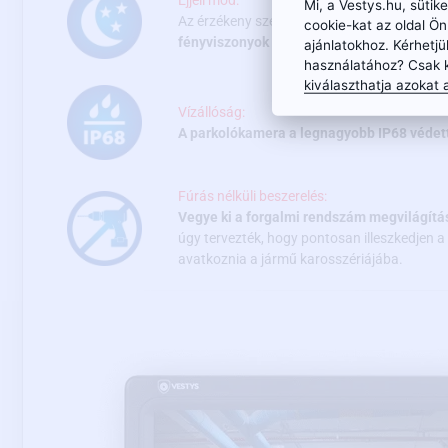
Éjjeli mód:
Mi, a Vestys.hu, süti
Az érzékeny szenzor, a minőségi optika és
cookie-kat az oldal Ö
fényviszonyok között is (0,1 luxtól).
ajánlatokhoz. Kérhetjü
használatához? Csak 
kiválaszthatja azokat a
Vízállóság:
A parkolókamera a legnagyobb IP68 védet
Fúrás nélküli beszerelés:
Vegye ki a forgalmi rendszám megvilágítá
úgy tervezték, hogy pontosan illeszkedjen 
avatkoznia a jármű karosszériájába.