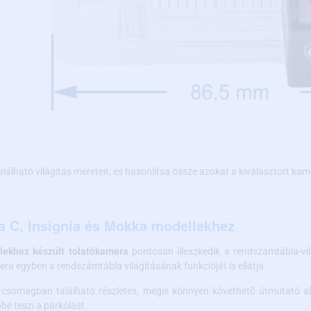
található világítás méreteit, és hasonlítsa össze azokat a kiválasztott kam
ra C, Insignia és Mokka modellekhez
llekhez készült tolatókamera
pontosan illeszkedik a rendszámtábla-vil
ra egyben a rendszámtábla világításának funkcióját is ellátja.
csomagban található részletes, mégis könnyen követhető útmutató a
é teszi a parkolást.