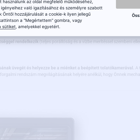
ket használunk az oldal megfelelő működéséhez,
 a modern technológia kombinációjával a kamera képes
képet festeni a n
n igényeihez való igazításához és személyre szabott
k Öntől hozzájárulását a cookie-k ilyen jellegű
Öss
kattintson a "Megértettem" gombra, vagy
 sütiket
, amelyekkel egyetért.
tséggel rendelkezik
(teljes porállóság és a vízbe merítéssel szembeni ell
sának üvegét és helyezze be a miénket a beépített tolatókamerával.
A 
a forgalmi rendszám megvilágításának helyére anélkül, hogy Önnek mecha