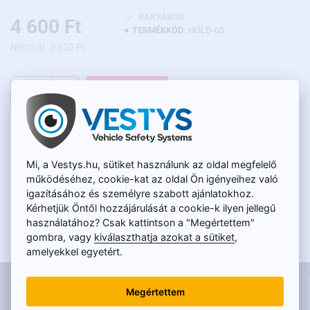
RAKTÁRON
4 600 Ft
TERMÉKKÓD:
HOLD-05
Nettó ár: 3 620 Ft
KOSÁRBA
LEÍRÁS
Mi, a Vestys.hu, sütiket használunk az oldal megfelelő
A visszapillantó tükör tartó a következő
működéséhez, cookie-kat az oldal Ön igényeihez való
járművekhez alkalmas:
igazításához és személyre szabott ajánlatokhoz.
Kérhetjük Öntől hozzájárulását a cookie-k ilyen jellegű
BMW:
1 (2012 - 2016), 2 (2014 - 2018), 3 (2013 - 2019), 3GT
használatához? Csak kattintson a "Megértettem"
(2013 - 2019), M3 (2015 - 2016), 4 (2013 - 2019), 5 (2010 -
gombra, vagy
kiválaszthatja azokat a sütiket
,
2016), 5GT (2010 - 2017), M5 (2014 - 2016), 6 (2013 - 2016), 7
amelyekkel egyetért.
(2013 - 2014), X1 (2015 - 2019), X3 (2012 - 2016), X4 (2013 -
INFORMÁCIÓK
2016), X5 (2014 - 2016), X5M (2015 - 2018)) X6 (2015 - 2019)
Megértettem
Mini:
Mini Coupe (R58, R59)
Kapcsolat