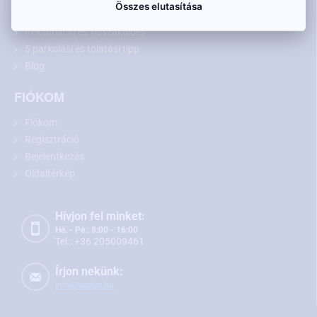
Összes elutasítása
A személyes adatok védelme
Reklamáció és visszaküldés
5 parkolási és tolatási tipp
Blog
FIÓKOM
Fiókom
Regisztráció
Bejelentkezés
Oldaltérkép
Hívjon fel minket:
Hé. - Pé.: 8:00 - 16:00
Tel.: +36 205009461
Írjon nekünk:
info@vestys.hu