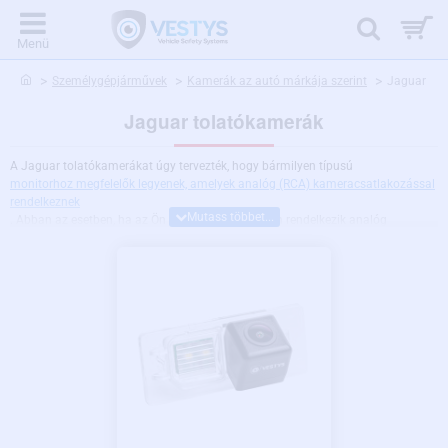
home
Személygépjárművek
Kamerák az autó márkája szerint
Jaguar
Jaguar tolatókamerák
A Jaguar tolatókamerákat úgy tervezték, hogy bármilyen típusú
monitorhoz megfelelők legyenek, amelyek analóg (RCA) kameracsatlakozással
rendelkeznek
. Abban az esetben, ha az Ön autós monitorja nem rendelkezik analóg
csatlakozással, vagy Ön nem biztos benne, lépjen kapcsolatba a műszaki
támogatásunkkal.
A Jaguar tolatókamera egyszerűen felszerelhető a forgalmi
rendszámot megvilágító lámpa kicserélésével, vagy a csomagtartó fogantyújának
cseréjével.
Minden Jeep tolatókamera kiváló minőségű, széles látószögű
optikával és éjjellátással rendelkezik. Felszerelhetők anélkül, hogy az autóba
kellene fúrni, és a leginkább védettek por és víz ellen.
A Jeep tolatókamera
többféle kivitelezésben választható, az autó típusától függően, valamint az
alapján, hogy a forgalmi rendszámot izzó világítja-e meg, vagy pedig LED
világítással rendelkezik.
A tolatókamerákba különféle bővítményeket is be
tudunk építeni, mint pl. éjjeli módot 4-LED segédfénnyel, vagy dinamikus
trajektóriákat, amelyek kiforgatják a parkolóvonalakat a jármű mozgásától
függően. Nem talált járművéhez megfelelő kamerát?