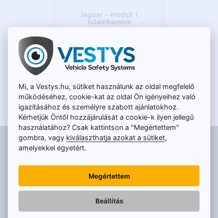
Az univerzális parkolókamerák
minden típusú járműhöz illeszkednek.
Jaguar – modell 1
tolatókamera
XE, XF, E-PACE, F-PACE
15 900 Ft
20 050 Ft
Mi, a Vestys.hu, sütiket használunk az oldal megfelelő
működéséhez, cookie-kat az oldal Ön igényeihez való
igazításához és személyre szabott ajánlatokhoz.
Kérhetjük Öntől hozzájárulását a cookie-k ilyen jellegű
használatához? Csak kattintson a "Megértettem"
gombra, vagy
kiválaszthatja azokat a sütiket
,
INFORMÁCIÓK
amelyekkel egyetért.
Kapcsolat
GYIK
Megértettem
Miért vásároljon éppen nálunk?
Szállítás és fizetés
Beállítás
Hogyan vásároljon
Általános szerződési feltételek