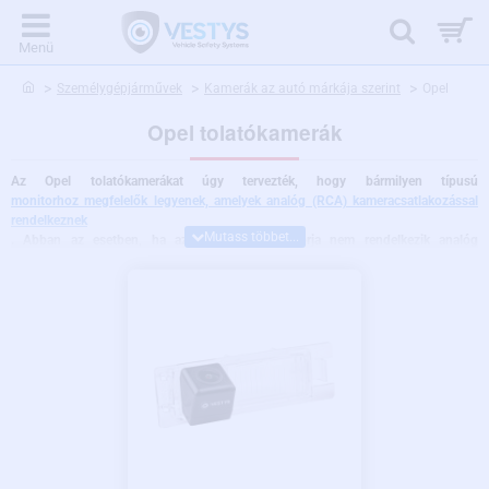
home
Személygépjárművek
Kamerák az autó márkája szerint
Opel
Opel tolatókamerák
Az Opel tolatókamerákat úgy tervezték, hogy bármilyen típusú
monitorhoz megfelelők legyenek, amelyek analóg (RCA) kameracsatlakozással
rendelkeznek
. Abban az esetben, ha az Ön autós monitorja nem rendelkezik analóg
csatlakozással, vagy Ön nem biztos benne, lépjen kapcsolatba a műszaki
támogatásunkkal.
Az Opel tolatókamera egyszerűen felszerelhető a forgalmi
rendszámot megvilágító lámpa kicserélésével, vagy a csomagtartó
fogantyújának cseréjével. Minden Opel tolatókamera kiváló minőségű, széles
látószögű optikával és éjjellátással rendelkezik. Felszerelhetők anélkül, hogy az
autóba kellene fúrni, és a leginkább védettek por és víz ellen.
Az Opel
tolatókamera többféle kivitelezésben választható, az autó típusától függően,
valamint az alapján, hogy a forgalmi rendszámot izzó világítja-e meg, vagy pedig
LED világítással rendelkezik. A tolatókamerákba különféle bővítményeket is be
tudunk építeni, mint pl. éjjeli módot 4-LED segédfénnyel, vagy dinamikus
trajektóriákat, amelyek kiforgatják a parkolóvonalakat a jármű mozgásától
függően.
Nem talált járművéhez megfelelő kamerát?