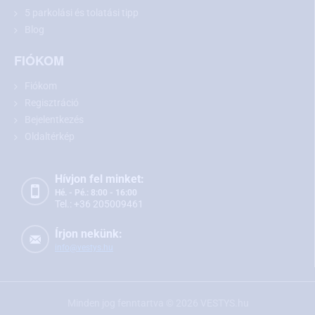
5 parkolási és tolatási tipp
Blog
FIÓKOM
Fiókom
Regisztráció
Bejelentkezés
Oldaltérkép
Hívjon fel minket:
Hé. - Pé.: 8:00 - 16:00
Tel.: +36 205009461
Írjon nekünk:
info@vestys.hu
Minden jog fenntartva ©
2026
VESTYS.hu