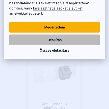
tolatókamera
használatához? Csak kattintson a "Megértettem"
gombra, vagy
kiválaszthatja azokat a sütiket
,
Astra J, Astra K, Zafira C, Mokka
amelyekkel egyetért.
X, Insignia
15 900 Ft
20 050 Ft
Megértettem
Beállítás
Összes elutasítása
Opel – modell 4
tolatókamera