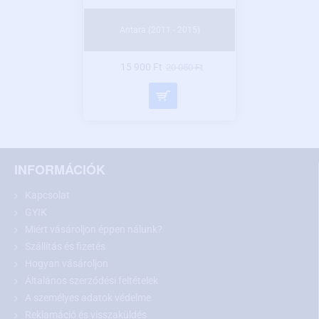
Antara (2011 - 2015)
15 900 Ft
20 050 Ft
INFORMÁCIÓK
Kapcsolat
GYIK
Miért vásároljon éppen nálunk?
Szállítás és fizetés
Hogyan vásároljon
Általános szerződési feltételek
A személyes adatok védelme
Reklamáció és visszaküldés