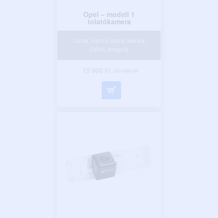
Az univerzális parkolókamerák
minden típusú járműhöz illeszkednek.
Opel – modell 1
tolatókamera
Corsa, Vectra, Astra, Meriva,
Zafira, Insignia
15 900 Ft
20 050 Ft