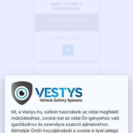
Opel – modell 2
tolatókamera
Vectra B, Combo C, Zafira A,
Tigra
15 900 Ft
20 050 Ft
Mi, a Vestys.hu, sütiket használunk az oldal megfelelő
működéséhez, cookie-kat az oldal Ön igényeihez való
igazításához és személyre szabott ajánlatokhoz.
Kérhetjük Öntől hozzájárulását a cookie-k ilyen jellegű
Opel – modell 3