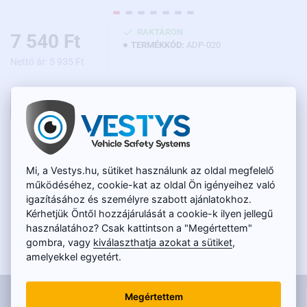
RAKTÁRON
7 540 Ft
TERMÉKKÓD:
ADP-020
Nettó ár: 5 935 Ft
KOSÁRBA
LEÍRÁS
Mi, a Vestys.hu, sütiket használunk az oldal megfelelő
A
tolatókamera
gyári kijelzőhöz való csatlakoztatására szolgáló
működéséhez, cookie-kat az oldal Ön igényeihez való
redukció
Suzuki
járművekhez, 2012 – 2019 modellévekkel. Ennek
igazításához és személyre szabott ajánlatokhoz.
az adapternek segítségével a tolatókamerát a kábelezés sérülése
Kérhetjük Öntől hozzájárulását a cookie-k ilyen jellegű
nélkül csatlakoztathatja a járműben. A kábelt a Garmin vagy
használatához? Csak kattintson a "Megértettem"
Suzuki SLDA gyári monitor egységének hátsó részéről kell
gombra, vagy
kiválaszthatja azokat a sütiket
,
csatlakoztatni. Ez az összekötő adapter ugyanaz, mint a Clarion
amelyekkel egyetért.
CCA644 (CCA-644-600) analog kábel. A parkolókamerából érkező
kép megjelenik a gyári kijelzőn hátramenetbe kapcsolás után. A
INFORMÁCIÓK
parkolókamerát egy 5 pines csatlakozóhoz kell rákötni, mint az a
Megértettem