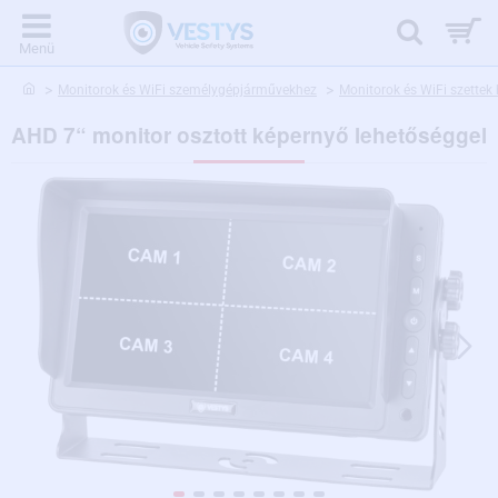
home
Monitorok és WiFi személygépjárművekhez
Monitorok és WiFi szette
AHD 7“ monitor osztott képernyő lehetőséggel