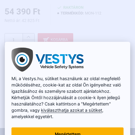
RAKTÁRON
54 390 Ft
TERMÉKKÓD:
MON-112
Nettó ár: 42 825 Ft
KOSÁRBA
LEÍRÁS
Ha egy kameránál többet szeretne beszerezni, akkor javasoljuk,
Mi, a Vestys.hu, sütiket használunk az oldal megfelelő
hogy mérlegelje az osztott képernyő funkcióval rendelkező monitor
működéséhez, cookie-kat az oldal Ön igényeihez való
vásárlását. A kamerák megjelenítése során ezen a monitoron a
igazításához és személyre szabott ajánlatokhoz.
képernyő felosztásának többféle módjából választhat. Ez a
Kérhetjük Öntől hozzájárulását a cookie-k ilyen jellegű
legkeresettebb monitor a haszongépjárművekhez, melynek 7
használatához? Csak kattintson a "Megértettem"
hüvelyk, tehát majdnem 18cm a képátlómérete . Ennek a
gombra, vagy
kiválaszthatja azokat a sütiket
,
monitornak az előnye a haszongépjárművek többsége számára
amelyekkel egyetért.
ideális méretén kívül az, hogy 4db AHD felbontású kamera
MŰSZAKI INFORMÁCIÓK
csatlakoztatható hozzá. A vezérlése egyszerű és intuitív a
megvilágított nyomógombok, illetve a távirányító segítségével. A
Megértettem