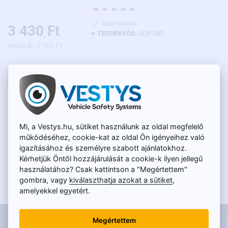
RAKTÁRON
3 430 Ft
TERMÉKKÓD:
ADP-037
Nettó ár: 2 700 Ft
KOSÁRBA
LEÍRÁS
Mi, a Vestys.hu, sütiket használunk az oldal megfelelő
A 12V 40A autós relé azokhoz a járművekhez ajánlott, amelyekbe
működéséhez, cookie-kat az oldal Ön igényeihez való
tolatókamerát szeretne szerelni. A autós relé egy alkatrész, amely
igazításához és személyre szabott ajánlatokhoz.
kapcsolóból és tekercsből (elektromágnes) áll, amely az
Kérhetjük Öntől hozzájárulását a cookie-k ilyen jellegű
elektromos áram hatására az egyik áramkörben bekapcsolja vagy
használatához? Csak kattintson a "Megértettem"
a másik áramkörben megszakítja az elektromos áramot. Helyes
gombra, vagy
kiválaszthatja azokat a sütiket
,
bekötés esetén a kapcsoló relé úgy működik, hogy automatikusan
amelyekkel egyetért.
bekapcsolja a tolatókamerát hátramenetbe kapcsolás után,
miáltal megszünteti az alternátor interferenciáját.
A reléhez
INFORMÁCIÓK
foglalatot is mellékelünk, amellyel egyszerűen csatlakoztathatja a
Megértettem