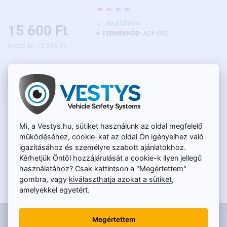
RAKTÁRON
15 600 Ft
TERMÉKKÓD:
ADP-042
Nettó ár: 12 285 Ft
KOSÁRBA
LEÍRÁS
Mi, a Vestys.hu, sütiket használunk az oldal megfelelő
Redukció a tolatókamerának gyári monitorhoz való
működéséhez, cookie-kat az oldal Ön igényeihez való
csatlakoztatásához,
Toyota
járművekben. Ennek az adapternek a
igazításához és személyre szabott ajánlatokhoz.
segítségével Ön a tolatókamerát a kábelezés sérülése nélkül
Kérhetjük Öntől hozzájárulását a cookie-k ilyen jellegű
csatlakoztathatja majd a járműben. A tolatókamerából származó
használatához? Csak kattintson a "Megértettem"
kép automatikusan a gyári kijelzőn jelenik meg, hátramenetbe
gombra, vagy
kiválaszthatja azokat a sütiket
,
kapcsolás után, tekintet nélkül arra, hogy mi van éppen
amelyekkel egyetért.
megjelenítve a monitoron. A tolatókamera 24 PIN-es csatlakozóra
köthető, ahogy az a képeken látható és ennek köszönhetően az
INFORMÁCIÓK
összes vezérlőfunkció megőrzésre kerül a jármű
Megértettem