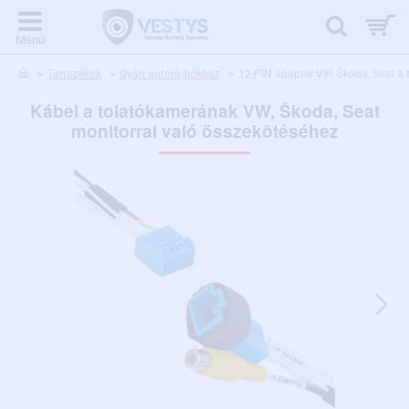
home
Tartozékok
Gyári autórádiókhoz
12-PIN adapter VW, Škoda, Seat a
Kábel a tolatókamerának VW, Škoda, Seat
monitorral való összekötéséhez