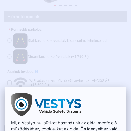
Elérhető opciók
Könnyebb parkolás:
Statikus parkolóvonalak kikapcsolási lehetőséggel
Dinamikus parkolóvonalak
(+4 790 Ft)
Ajánljuk továbbá:
WiFi adapter vezeték nélküli átvitelhez - AKCIÓS ÁR
(+15 600 Ft)
RAKTÁRON
20 050 Ft
TERMÉKKÓD:
SC-111
Nettó ár: 15 785 Ft
Mi, a Vestys.hu, sütiket használunk az oldal megfelelő
működéséhez, cookie-kat az oldal Ön igényeihez való