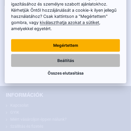
KOSÁRBA
igazításához és személyre szabott ajánlatokhoz.
Kérhetjük Öntől hozzájárulását a cookie-k ilyen jellegű
használatához? Csak kattintson a "Megértettem"
LEÍRÁS
gombra, vagy
kiválaszthatja azokat a sütiket
,
amelyekkel egyetért.
A tolatókamera az alábbi Mercedes-Benz
modellekhez alkalmas:
Megértettem
ML (W164) (2006 - 2011)
Beállítás
GL (X164) (2006 - 2012)
Megegyező méretek esetén más modellekhez is
Összes elutasítása
MŰSZAKI INFORMÁCIÓK
INFORMÁCIÓK
Kapcsolat
GYIK
Miért vásároljon éppen nálunk?
Szállítás és fizetés