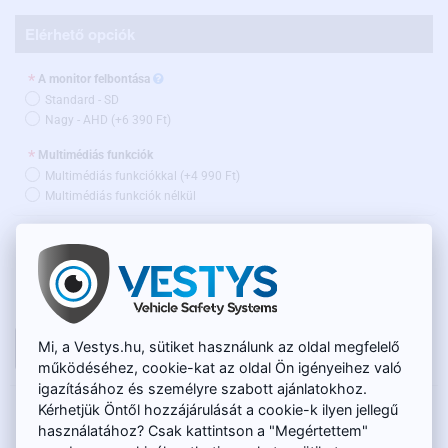
Elérhető opciók
A monitor felbontása
Standard - SD
Nagy - AHD
(+6 390 Ft)
Multimédiás funkciók
Multimédiás funkciókkal
(+4 990 Ft)
Multimédiás funkciók nélkül
RAKTÁRON
23 190 Ft
TERMÉKKÓD:
MON-009
Nettó ár: 18 260 Ft
Mi, a Vestys.hu, sütiket használunk az oldal megfelelő
KOSÁRBA
működéséhez, cookie-kat az oldal Ön igényeihez való
igazításához és személyre szabott ajánlatokhoz.
Kérhetjük Öntől hozzájárulását a cookie-k ilyen jellegű
LEÍRÁS
használatához? Csak kattintson a "Megértettem"