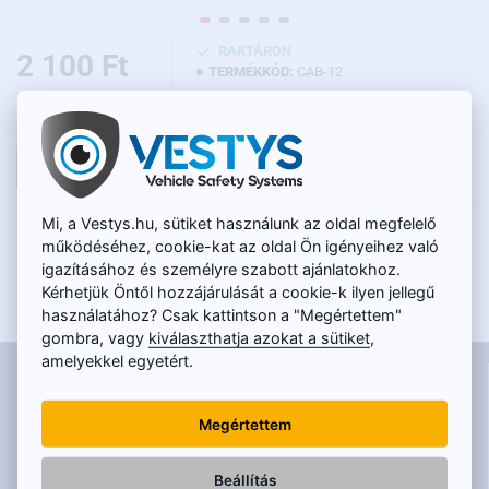
RAKTÁRON
2 100 Ft
TERMÉKKÓD:
CAB-12
Nettó ár: 1 655 Ft
KOSÁRBA
Mi, a Vestys.hu, sütiket használunk az oldal megfelelő
LEÍRÁS
működéséhez, cookie-kat az oldal Ön igényeihez való
igazításához és személyre szabott ajánlatokhoz.
Kábelredukció 4-PIN apáról 2x RCA anyára (cinch) + tápellátás
Kérhetjük Öntől hozzájárulását a cookie-k ilyen jellegű
anya (DC).
használatához? Csak kattintson a "Megértettem"
gombra, vagy
kiválaszthatja azokat a sütiket
,
amelyekkel egyetért.
INFORMÁCIÓK
Kapcsolat
Megértettem
GYIK
Miért vásároljon éppen nálunk?
Beállítás