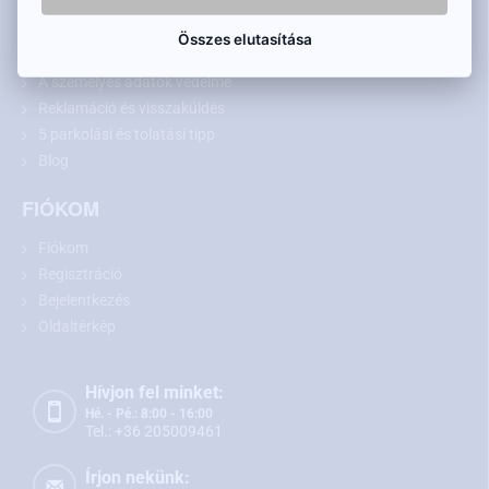
Szállítás és fizetés
Hogyan vásároljon
Összes elutasítása
Általános szerződési feltételek
A személyes adatok védelme
Reklamáció és visszaküldés
5 parkolási és tolatási tipp
Blog
FIÓKOM
Fiókom
Regisztráció
Bejelentkezés
Oldaltérkép
Hívjon fel minket:
Hé. - Pé.: 8:00 - 16:00
Tel.: +36 205009461
Írjon nekünk: