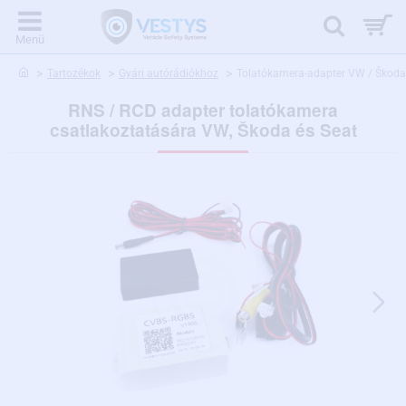
home
Tartozékok
Gyári autórádiókhoz
Tolatókamera-adapter VW / Škoda
RNS / RCD adapter tolatókamera
csatlakoztatására VW, Škoda és Seat