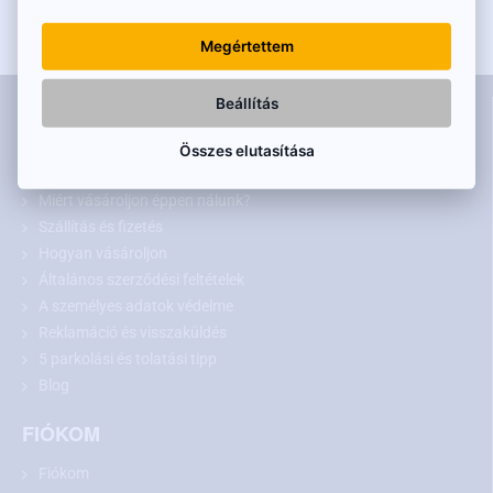
(piros) végig, a főkábel mentén van vezetve és főleg a kívánt
feszültség átvitelére szolgál az autó hátsó részéből, ill. a
Megértettem
tolatólámpa +12V-jából, előre a monitor tápellátására, esetleg a
tolatókamera jelbemenetére az autórádióba. A kábel hossza 6m,
10m vagy 15m – választástól függően.
INFORMÁCIÓK
Beállítás
Kapcsolat
Összes elutasítása
GYIK
Miért vásároljon éppen nálunk?
Szállítás és fizetés
Hogyan vásároljon
Általános szerződési feltételek
A személyes adatok védelme
Reklamáció és visszaküldés
5 parkolási és tolatási tipp
Blog
FIÓKOM
Fiókom