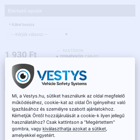
Elérhető opciók
Kábel hossza
RAKTÁRON
1 930 Ft
TERMÉKKÓD:
CAB-02
Nettó ár: 1 520 Ft
KOSÁRBA
Mi, a Vestys.hu, sütiket használunk az oldal megfelelő
működéséhez, cookie-kat az oldal Ön igényeihez való
LEÍRÁS
igazításához és személyre szabott ajánlatokhoz.
Az RCA kábelt APA / APA cinch végződésekkel egy segéd tápkábel
Kérhetjük Öntől hozzájárulását a cookie-k ilyen jellegű
(vezető) egészíti ki. Az RCA kábel videó átvitelre szolgál, pl. a
használatához? Csak kattintson a "Megértettem"
tolatókamerából a monitorba. A kábel az audiorendszer
gombra, vagy
kiválaszthatja azokat a sütiket
,
csatlakoztatására is használható az autóban. A segéd tápkábel
amelyekkel egyetért.