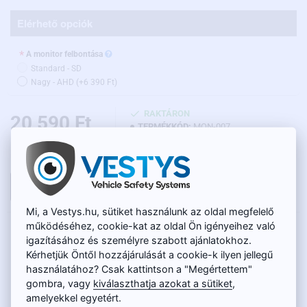
Elérhető opciók
A monitor felbontása
Standard - SD
Nagy - AHD
(+6 390 Ft)
RAKTÁRON
20 590 Ft
TERMÉKKÓD:
MON-007
Nettó ár: 16 215 Ft
KOSÁRBA
Mi, a Vestys.hu, sütiket használunk az oldal megfelelő
működéséhez, cookie-kat az oldal Ön igényeihez való
LEÍRÁS
igazításához és személyre szabott ajánlatokhoz.
Kérhetjük Öntől hozzájárulását a cookie-k ilyen jellegű
A visszapillantó tükörben lévő monitor előnyei:
használatához? Csak kattintson a "Megértettem"
gombra, vagy
kiválaszthatja azokat a sütiket
,
univerzális elhelyezés minden visszapillantó tükörre
amelyekkel egyetért.