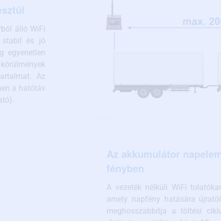
esztül
ból álló WiFi
 stabil és jó
ég egyenetlen
 körülmények
artalmat. Az
ben a hatótáv
ató).
Az akkumulátor napelem
fényben
A vezeték nélküli WiFi tolatóka
amely napfény hatására újratöl
meghosszabbítja a töltési cikl