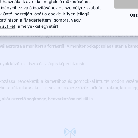
ket használunk az oldal megfelelő működéséhez,
 neodímium mágnessel ellátott tartó biztosítja, hogy a kamera minden
n igényeihez való igazításához és személyre szabott
elyezett napelem segítségével a nappali órákban meghosszabbítja a ka
k Öntől hozzájárulását a cookie-k ilyen jellegű
Öss
kattintson a "Megértettem" gombra, vagy
 sütiket
, amelyekkel egyetért.
élküli szett megbízható képet biztosít tolatás közben, és lehetővé teszi
 kártya nem tartozék), így mindig kéznél vannak a fontos helyzetek, amel
eválasztotta a monitort a forrásról. A monitor bekapcsolása után a kam
k között is tiszta és világos képet biztosít.
lakozással rendelkezik a kamerához és gombokkal intuitív módon vezérel
herautók tolatásakor, illetve a munkaeszközök, például traktor, kotrógép, 
 akár szerelő segítsége, beavatkozása nélkül is.