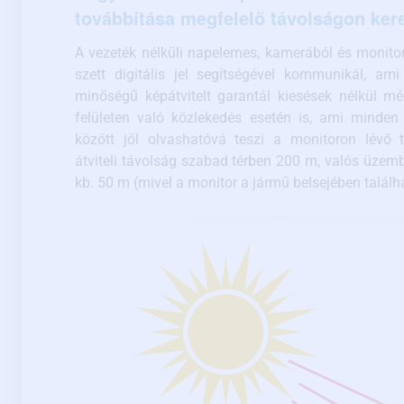
továbbítása megfelelő távolságon ker
A vezeték nélküli napelemes, kamerából és monitor
szett digitális jel segítségével kommunikál, ami
minőségű képátvitelt garantál kiesések nélkül m
felületen való közlekedés esetén is, ami minden
között jól olvashatóvá teszi a monitoron lévő t
átviteli távolság szabad térben 200 m, valós üzem
kb. 50 m (mivel a monitor a jármű belsejében találh