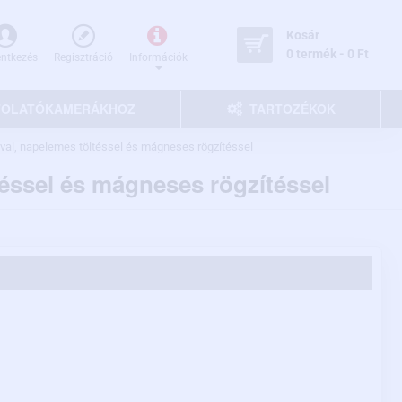
Kosár
0 termék - 0 Ft
entkezés
Regisztráció
Információk
 TOLATÓKAMERÁKHOZ
TARTOZÉKOK
val, napelemes töltéssel és mágneses rögzítéssel
éssel és mágneses rögzítéssel