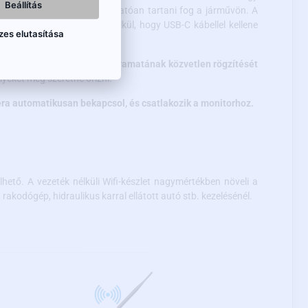
Beállítás
 körülmények között megbízhatóan tartani fog a járművön. A
mera működési idejét anélkül, hogy USB-C kábellel kellene
zes elutasítása
a vezetés vagy parkolás folyamatának közvetlen rögzítését
yeket meg szeretne őrizni.
era automatikusan bekapcsol, és csatlakozik a monitorhoz.
hető. A vezeték nélküli Wifi-készlet nagymértékben növeli a
rakodógép, hidraulikus karral ellátott autó stb. kezelésénél.