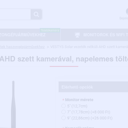
Bejel
Tolatókamera
ZONGÉPJÁRMŰVEKHEZ
MONITOROK ÉS WIFI
ettek haszongépjárművekhez
VESTYS Solar vezeték nélküli AHD szett kamerá
 AHD szett kamerával, napelemes tölt
Elérhető opciók
Monitor mérete
5" (12,7cm)
7" (17,78cm)
(+8 000 Ft)
9" (22,86cm)
(+26 000 Ft)