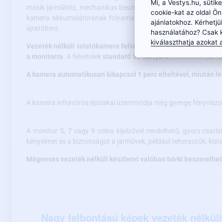
Mi, a Vestys.hu, süti
másik járműhöz, mechanikus beszerelés nélkül. A 6 extra erős
cookie-kat az oldal Ö
kamera akkumulátorának folyamatos újratöltése a kamerán elh
ajánlatokhoz. Kérhetjü
újratölteni.
használatához? Csak 
kiválaszthatja azokat a
Vezeték nélküli tolatókamera felvétellel:
Ez a modern vezeték n
a monitorra
. A felvételek
standard SD kártyára
menthetők (az SD
A kamera automatikusan kikapcsol 1 perc elteltével, miután l
A kamera infravörös éjszakai üzemmódja még gyenge fényviszonyo
A monitor 5, 7 vagy 9 colos kijelzővel rendelhető, gyors csat
kényelmet és a biztonságot a járművek, például teherautók, kiste
Mágneses vezeték nélküli készletet valóban bárki beszerelhet,
Nagy felbontású képek vezeték nélküli