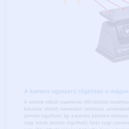
A kamera egyszerű rögzítése a mágn
A vezeték nélküli napelemes WiFi-készlet neodím
konzollal ellátott kamerákat tartalmaz, amelyekk
járműre rögzíthető. Így a kamera bármikor könnyen
vagy másik járműre rögzíthető, fúrás vagy csavaro