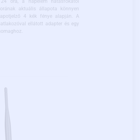
- 24 óra, a napelem hatásfokától
rának aktuális állapota könnyen
lapotjelző 4 kék fénye alapján. A
atlakozóval ellátott adapter és egy
 csomaghoz.