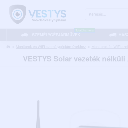
Keresés...
Tolatókamera
SZEMÉLYGÉPJÁRMŰVEK
HAS
home
Monitorok és WiFi személygépjárművekhez
Monitorok és WiFi sz
VESTYS Solar vezeték nélküli