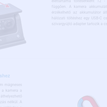
élettartama töltésenként 12 
függően. A kamera akkumuláto
érzékelhető az akkumulátor ál
hálózati töltéshez egy USB-C cs
szivargyújtó adapter tartozik a
eshez
ium mágneses
el a kamera a
 áthelyezhető
zás nélkül. A