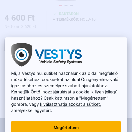
RAKTÁRON
4 600 Ft
TERMÉKKÓD:
HOLD-10
Nettó ár: 3 620 Ft
KOSÁRBA
LEÍRÁS
Mi, a Vestys.hu, sütiket használunk az oldal megfelelő
működéséhez, cookie-kat az oldal Ön igényeihez való
A visszapillantó tükör tartó a következő
igazításához és személyre szabott ajánlatokhoz.
járművekhez alkalmas:
Kérhetjük Öntől hozzájárulását a cookie-k ilyen jellegű
használatához? Csak kattintson a "Megértettem"
Citroen:
Elysee (2001 - 2011), C2, C4
gombra, vagy
kiválaszthatja azokat a sütiket
,
Peugeot:
206, 207, 307, 308
amelyekkel egyetért.
Renault:
a legtöbb régebbi Renault jármű
Honda:
Civic, HR-V, City
INFORMÁCIÓK
Megértettem
Mercedes-Benz:
Vito, Viano