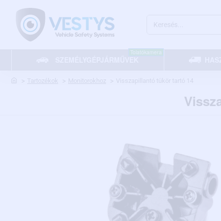
Keresés...
Tolatókamera
SZEMÉLYGÉPJÁRMŰVEK
HAS
home
Tartozékok
Monitorokhoz
Visszapillantó tükör tartó 14
Vissza