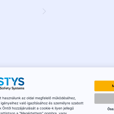
M
ket használunk az oldal megfelelő működéséhez,
n igényeihez való igazításához és személyre szabott
k Öntől hozzájárulását a cookie-k ilyen jellegű
Öss
kattintson a "Megértettem" gombra, vagy