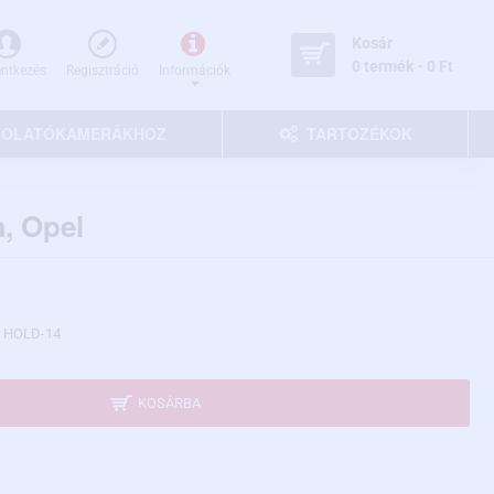
Kosár
0 termék - 0 Ft
entkezés
Regisztráció
Információk
 TOLATÓKAMERÁKHOZ
TARTOZÉKOK
a, Opel
HOLD-14
KOSÁRBA