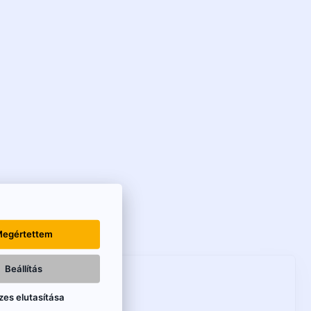
egértettem
Beállítás
zes elutasítása