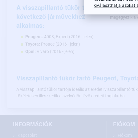
kiválaszthatja azokat a
A visszapillantó tükör tartó a
FIGYELEM!
Vás
következő járművekhez
megegyezik a vi
alkalmas:
Peugeot:
4008, Expert (2016 - jelen)
Toyota:
Proace (2016 - jelen)
Opel:
Vivaro (2016 - jelen)
Visszapillantó tükör tartó Peugeot, Toyo
A visszapillantó tükör tartója ideális az eredeti visszapillantó 
tökéletesen illeszkedik a szélvédőn lévő eredeti foglalatba.
INFORMÁCIÓK
FIÓKOM
Kapcsolat
Fiókom