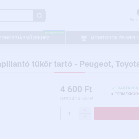
Bejel
Tolatókamera
ZONGÉPJÁRMŰVEKHEZ
MONITOROK ÉS WIFI
pillantó tükör tartó - Peugeot, Toyot
4 600 Ft
RAKTÁRON
TERMÉKKÓD:
Nettó ár: 3 620 Ft