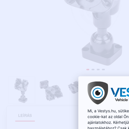
Mi, a Vestys.hu, süti
LEÍRÁS
cookie-kat az oldal Ö
ajánlatokhoz. Kérhetjü
használatához? Csak 