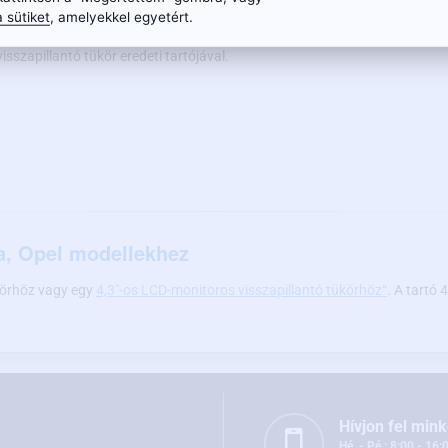
 sütiket
, amelyekkel egyetért.
árlás előtt győződjön meg arról, hogy a választott tartó
sszapillantó tükör eredeti tartójával.
ta, Opel modellekhez
tükörhöz vagy egy
4,3"-os LCD-monitoros visszapillantó tükörhöz“
. A tartó
Hívjon fel mink
Hé. - Pé.: 8:00 - 16: