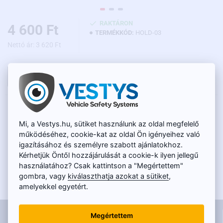
RAKTÁRON
4 600 Ft
TERMÉKKÓD:
HOLD-03
Nettó ár: 3 620 Ft
KOSÁRBA
LEÍRÁS
Mi, a Vestys.hu, sütiket használunk az oldal megfelelő
működéséhez, cookie-kat az oldal Ön igényeihez való
A visszapillantó tükör tartó a következő
igazításához és személyre szabott ajánlatokhoz.
járművekhez alkalmas:
Kérhetjük Öntől hozzájárulását a cookie-k ilyen jellegű
használatához? Csak kattintson a "Megértettem"
BMW:
i3, 1 (2007 - 2011), 2, 3 (2004 - 2012), 5 (2004 - 2012),
gombra, vagy
kiválaszthatja azokat a sütiket
,
5GT (2010 - 2011), 6 (2004 - 2012), 7 (2004 - 2011), X1 (2010 -
amelyekkel egyetért.
2014), X3 (2006 - 2012), X5 (2004 - 2013), X6 (2008 - 2013), Z4
(2004 - 2013), M3 (2009 - 2013), M5 (2005 - 2012), M6 (2006),
INFORMÁCIÓK
X5M (2010 - 2013), X6M (2010 - 2013), rada 1M (2011)
Megértettem