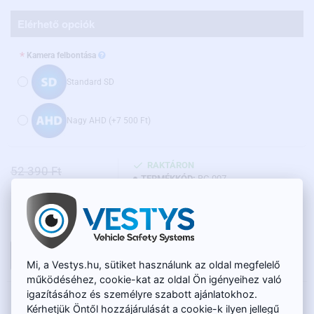
Elérhető opciók
Kamera felbontása
Standard SD
Nagy AHD
(+7 500 Ft)
RAKTÁRON
52 390 Ft
TERMÉKKÓD:
BC-007
48 950 Ft
Nettó ár: 38 545 Ft
KOSÁRBA
Mi, a Vestys.hu, sütiket használunk az oldal megfelelő
működéséhez, cookie-kat az oldal Ön igényeihez való
igazításához és személyre szabott ajánlatokhoz.
LEÍRÁS
Kérhetjük Öntől hozzájárulását a cookie-k ilyen jellegű