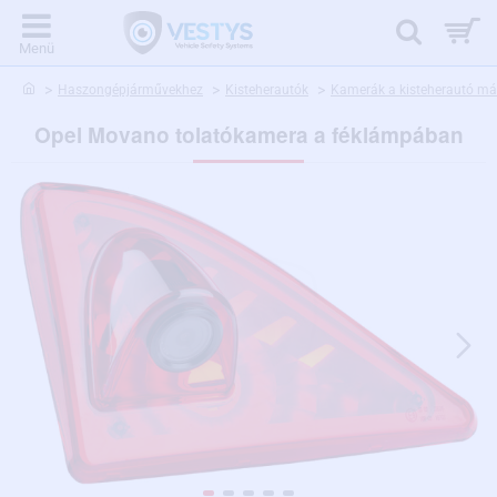
home
Haszongépjárművekhez
Kisteherautók
Kamerák a kisteherautó már
Opel Movano tolatókamera a féklámpában