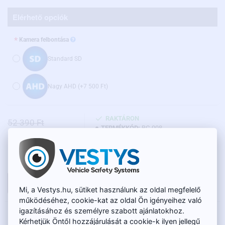
Elérhető opciók
Kamera felbontása
Standard SD
Nagy AHD
(+7 500 Ft)
RAKTÁRON
52 390 Ft
TERMÉKKÓD:
BC-008
48 950 Ft
Nettó ár: 38 545 Ft
KOSÁRBA
Mi, a Vestys.hu, sütiket használunk az oldal megfelelő
működéséhez, cookie-kat az oldal Ön igényeihez való
igazításához és személyre szabott ajánlatokhoz.
LEÍRÁS
Kérhetjük Öntől hozzájárulását a cookie-k ilyen jellegű