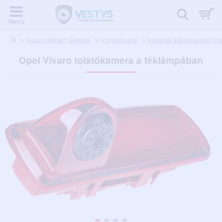
home
Haszongépjárművekhez
Kisteherautók
Kamerák a kisteherautó már
Opel Vivaro tolatókamera a féklámpában