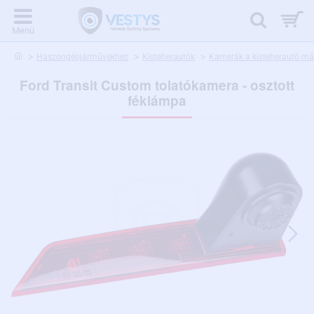
home
Haszongépjárművekhez
Kisteherautók
Kamerák a kisteherautó már
Ford Transit Custom tolatókamera - osztott
féklámpa