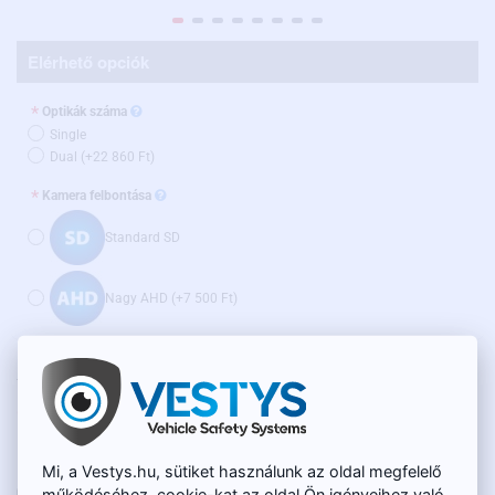
Elérhető opciók
Optikák száma
Single
Dual
(+22 860 Ft)
Kamera felbontása
Standard SD
Nagy AHD
(+7 500 Ft)
RAKTÁRON
52 390 Ft
TERMÉKKÓD:
BC-003
48 950 Ft
Nettó ár: 38 545 Ft
Mi, a Vestys.hu, sütiket használunk az oldal megfelelő
működéséhez, cookie-kat az oldal Ön igényeihez való