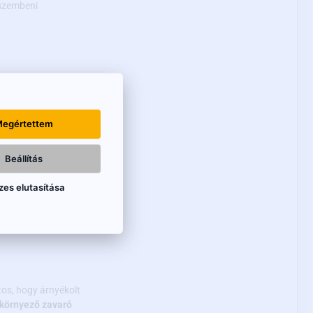
 szembeni
enállóság).
egértettem
pet nagyon rossz
Beállítás
zes elutasítása
t az eredeti
ikusan be kelljen
tos, hogy árnyékolt
 környező zavaró