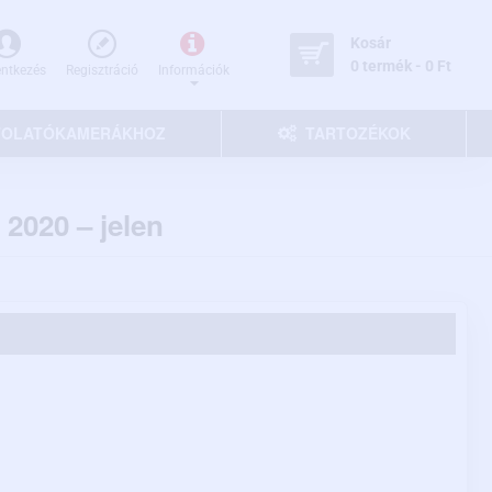
Kosár
0 termék - 0 Ft
entkezés
Regisztráció
Információk
 TOLATÓKAMERÁKHOZ
TARTOZÉKOK
2020 – jelen