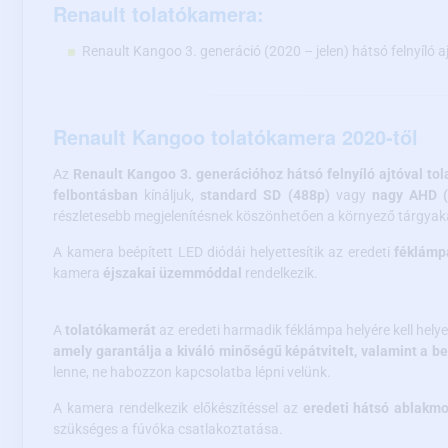
Renault tolatókamera:
Renault Kangoo 3. generáció (2020 – jelen) hátsó felnyíló a
Renault Kangoo tolatókamera 2020-től
Az
Renault Kangoo 3. generációhoz hátsó felnyíló ajtóval
to
felbontásban
kínáljuk,
standard SD (488p)
vagy
nagy AHD (
részletesebb megjelenítésnek köszönhetően a környező tárgyaka
A kamera beépített LED diódái helyettesítik az eredeti
féklámp
kamera
éjszakai üzemmóddal
rendelkezik.
A
tolatókamerát
az eredeti harmadik féklámpa helyére kell helye
amely garantálja a kiváló minőségű képátvitelt, valamint a b
lenne, ne habozzon kapcsolatba lépni velünk.
A kamera rendelkezik előkészítéssel az
eredeti hátsó ablakm
szükséges a fúvóka csatlakoztatása.