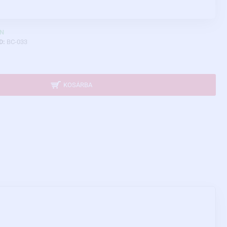
N
D:
BC-033
KOSÁRBA