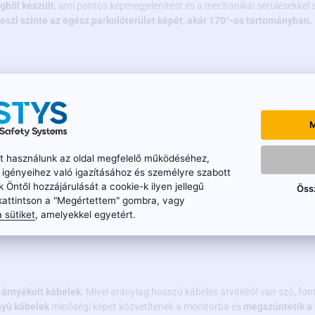
gből készült
, ami pontos képmegjelenítést és a mechanikai sérülésekkel
eszi szinte az egész parkolóterület képét, akár 170°-os tartományban.
tséggel rendelkezik
(teljes porállóság és a vízbe merítéssel szembeni ell
M
a modern technológia kombinációjával a kamera képes megjeleníteni
a ké
ket használunk az oldal megfelelő működéséhez,
n igényeihez való igazításához és személyre szabott
k Öntől hozzájárulását a cookie-k ilyen jellegű
Öss
kattintson a "Megértettem" gombra, vagy
 sütiket
, amelyekkel egyetért.
lyére tegye a mi tolatókameránkat, ami egyúttal úgy fog szolgálni, min
ték, hogy pontosan illeszkedjen a féklámpa helyére anélkül, hogy mechan
árnyékolt kábelek.
Mivel aránylag hosszú kábeles átvitelről van szó, fon
yú kábelek
minőségi képet közvetítenek a monitorba és
megszüntetik a