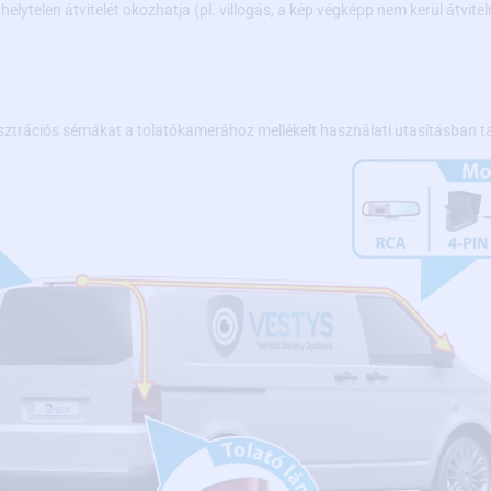
elytelen átvitelét okozhatja (pl. villogás, a kép végképp nem kerül átvitel
sztrációs sémákat a tolatókamerához mellékelt használati utasításban ta