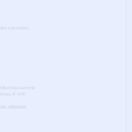
eket a járműben.
felbontású kamerát
tású, ill. AHD
ban, válasszon