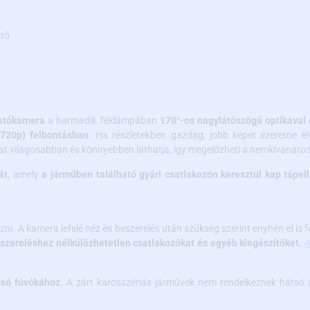
jtó
latókamera
a harmadik féklámpában
170°-os nagylátószögű optikával
720p) felbontásban
. Ha részletekben gazdag, jobb képet szeretne él
t világosabban és könnyebben láthatja, így megelőzheti a nemkívánatos
át
, amely
a járműben található gyári csatlakozón keresztül kap tápell
zni. A kamera lefelé néz és beszerelés után szükség szerint enyhén el is 
eszereléshez nélkülözhetetlen csatlakozókat és egyéb kiegészítőket.
A
osó fúvókához
. A zárt karosszériás járművek nem rendelkeznek háts