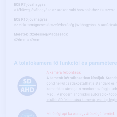
ECE R7 jóváhagyás:
A féküveg jóváhagyása az utakon való használathoz EU-szerte.
ECE R10 jóváhagyás:
Az elektromágneses összeférhetőség jóváhagyása. A tanúsítván
Méretek (Szélesség/Magasság):
426mm x 49mm
A tolatókamera fő funkciói és paramétere
A kamera felbontása:
A kamerát két változatban kínáljuk. Stand
gond nélkül csatlakoztathatja standard és 
kamerákat támogató monitorhoz fogja tudni
Megj.: A modern androidos autórádiók több
inkább SD felbontású kamerát, esetleg lép
Minőségi optika és nagylátószögű felvétel: