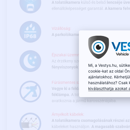
A tolatókamera
külső és belső
lencséje üve
ellenállóképességet garantál.
A kamera felv
Vízállóság:
A parkolókamera a legnagyobb IP68 védet
Éjszakai üzemmód:
Az érzékeny szenzor, a minőségi optika és 
Mi, a Vestys.hu, süti
fényviszonyok között is (0,1 luxtól).
cookie-kat az oldal Ö
ajánlatokhoz. Kérhetjü
Fúrásmentes szerelés:
használatához? Csak 
kiválaszthatja azokat a
Vegye ki a féklámpa eredeti üvegét és a he
féklámpa.
A tolatókamera üvegét úgy tervez
avatkoznia a jármű karosszériájába.
Árnyékolt kábelek:
A tolatókamera csomagolásának részei az 
kábeleket használjon.
A magasabb szabván