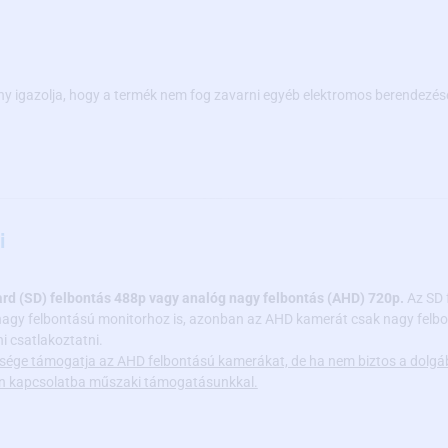
y igazolja, hogy a termék nem fog zavarni egyéb elektromos berendezés
i
ard (SD) felbontás 488p vagy analóg nagy felbontás (AHD) 720p.
Az SD 
nagy felbontású monitorhoz is, azonban az AHD kamerát csak nagy felbon
 csatlakoztatni.
sége támogatja az AHD felbontású kamerákat, de ha nem biztos a dolgá
jen kapcsolatba műszaki támogatásunkkal.