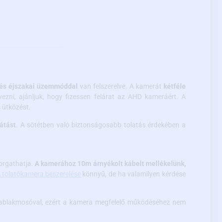
 és éjszakai üzemmóddal
van felszerelve. A kamerát
kétféle
vezni, ajánljuk, hogy fizessen felárat az AHD kameráért. A
 ütközést.
átást
. A sötétben való biztonságosabb tolatás érdekében a
forgathatja.
A kamerához 10m árnyékolt kábelt mellékelünk,
 tolatókamera beszerelése
könnyű, de ha valamilyen kérdése
ó ablakmosóval, ezért a kamera megfelelő működéséhez nem