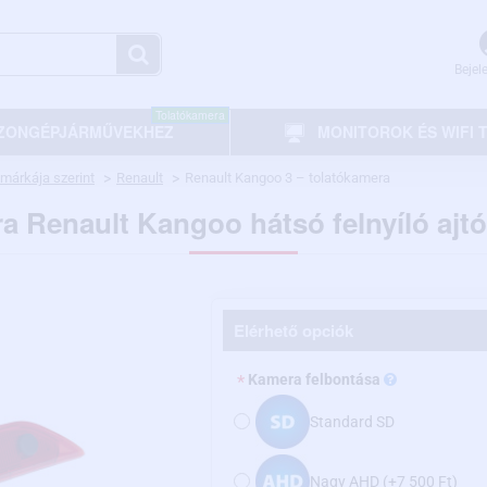
Bejel
Tolatókamera
ZONGÉPJÁRMŰVEKHEZ
MONITOROK ÉS WIFI
márkája szerint
Renault
Renault Kangoo 3 – tolatókamera
a Renault Kangoo hátsó felnyíló ajtó 
Elérhető opciók
Kamera felbontása
Standard SD
Nagy AHD
(+7 500 Ft)