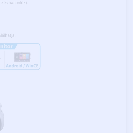
re és hasonlók).
lálhatja.