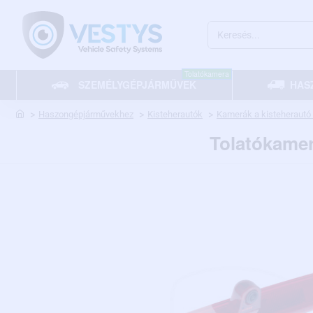
Keresés...
Tolatókamera
SZEMÉLYGÉPJÁRMŰVEK
HAS
home
Haszongépjárművekhez
Kisteherautók
Kamerák a kisteherautó 
Tolatókamer