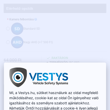
Elérhető opciók
Kamera felbontása
Standard SD
Nagy AHD
(+7 500 Ft)
RAKTÁRON
64 000 Ft
TERMÉKKÓD:
BC-032
43 000 Ft
Nettó ár: 33 860 Ft
KOSÁRBA
Mi, a Vestys.hu, sütiket használunk az oldal megfelelő
működéséhez, cookie-kat az oldal Ön igényeihez való
igazításához és személyre szabott ajánlatokhoz.
LEÍRÁS
Kérhetjük Öntől hozzájárulását a cookie-k ilyen jellegű