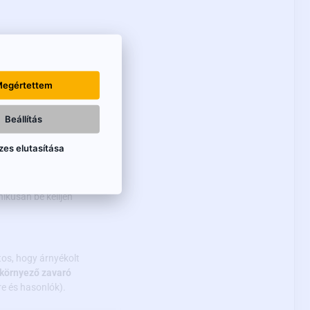
enállóság).
egértettem
nfravörös LED diódák
Beállítás
ató, de a kamerába
zes elutasítása
t az eredeti
ikusan be kelljen
tos, hogy árnyékolt
 környező zavaró
re és hasonlók).