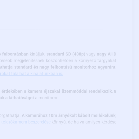
e felbontásban
kínáljuk,
standard SD (488p)
vagy
nagy AHD
zletesebb megjelenítésnek köszönhetően a környező tárgyakat
athatja standard és nagy felbontású monitorhoz egyaránt,
okat találhat a kínálatunkban is.
s érdekében a kamera éjszakai üzemmóddal rendelkezik, 8
ják a láthatóságot
a monitoron.
forgathatja.
A kamerához 10m árnyékolt kábelt mellékelünk,
 tolatókamera beszerelése
könnyű, de ha valamilyen kérdése