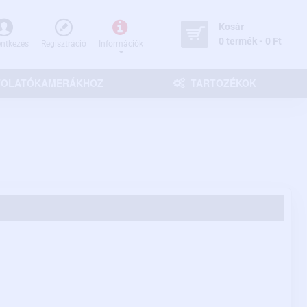
Kosár
0 termék - 0 Ft
entkezés
Regisztráció
Információk
 TOLATÓKAMERÁKHOZ
TARTOZÉKOK