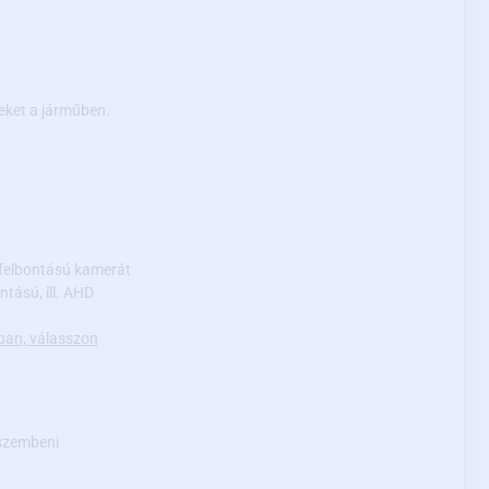
eket a járműben.
felbontású kamerát
tású, ill. AHD
ban, válasszon
 szembeni