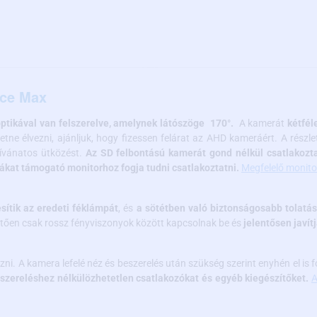
ace Max
tikával van felszerelve, amelynek látószöge 170°.
A kamerát
kétfél
retne élvezni, ajánljuk, hogy fizessen felárat az AHD kameráért. A rés
kívánatos ütközést.
Az SD felbontású kamerát gond nélkül csatlakozt
ákat támogató monitorhoz fogja tudni csatlakoztatni.
Megfelelő monitor
sítik az eredeti féklámpát
, és
a sötétben való biztonságosabb tolatá
etően csak rossz fényviszonyok között kapcsolnak be és
jelentősen javít
zni. A kamera lefelé néz és beszerelés után szükség szerint enyhén el is 
eszereléshez nélkülözhetetlen csatlakozókat és egyéb kiegészítőket.
A