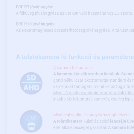
ECE R7 jóváhagyás:
A féküveg jóváhagyása az utakon való használathoz EU-szerte.
ECE R10 jóváhagyás:
Az elektromágneses összeférhetőség jóváhagyása. A tanúsítván
A tolatókamera fő funkciói és paramétere
A kamera felbontása:
A kamerát két változatban kínáljuk. Stand
gond nélkül csatlakoztathatja standard és 
kamerákat támogató monitorhoz fogja tudni
Megj.: A modern androidos autórádiók több
inkább SD felbontású kamerát, esetleg lép
Minőségi optika és nagylátószögű felvétel:
A tolatókamera
külső és belső
lencséje üve
ellenállóképességet garantál.
A kamera felv