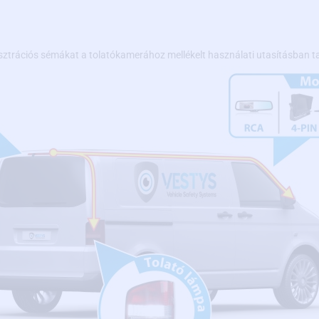
sztrációs sémákat a tolatókamerához mellékelt használati utasításban ta