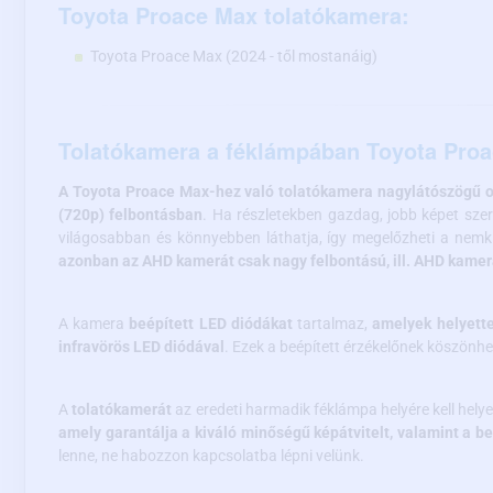
Toyota Proace Max tolatókamera:
Toyota Proace Max (2024 - től mostanáig)
Tolatókamera a féklámpában Toyota Pro
A Toyota Proace Max-hez való tolatókamera nagylátószögű op
(720p) felbontásban
. Ha részletekben gazdag, jobb képet sze
világosabban és könnyebben láthatja, így megelőzheti a nem
azonban az AHD kamerát csak nagy felbontású, ill. AHD kamer
A kamera
beépített LED diódákat
tartalmaz,
amelyek helyette
infravörös LED diódával
. Ezek a beépített érzékelőnek köszönh
A
tolatókamerát
az eredeti harmadik féklámpa helyére kell helye
amely garantálja a kiváló minőségű képátvitelt, valamint a b
lenne, ne habozzon kapcsolatba lépni velünk.