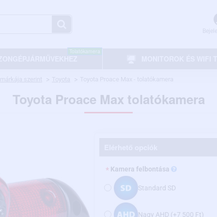
Bejel
Tolatókamera
ZONGÉPJÁRMŰVEKHEZ
MONITOROK ÉS WIFI
márkája szerint
Toyota
Toyota Proace Max - tolatókamera
Toyota Proace Max tolatókamera
Elérhető opciók
Kamera felbontása
Standard SD
Nagy AHD
(+7 500 Ft)