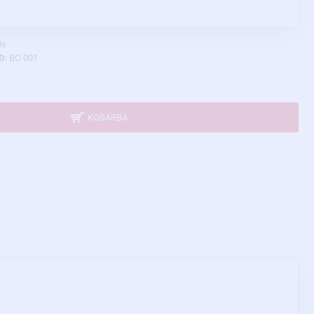
N
D:
BC-001
KOSÁRBA