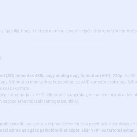
y igazolja, hogy a termék nem fog zavarni egyéb elektromos berendezés
i
ard (SD) felbontás 488p vagy analóg nagy felbontás (AHD) 720p.
Az SD 
nagy felbontású monitorhoz is, azonban az AHD kamerát csak nagy felbon
 csatlakoztatni.
sége támogatja az AHD felbontású kamerákat, de ha nem biztos a dolgá
jen kapcsolatba műszaki támogatásunkkal.
gből készült
, ami pontos képmegjelenítést és a mechanikai sérülésekkel
eszi szinte az egész parkolóterület képét, akár 170°-os tartományban.