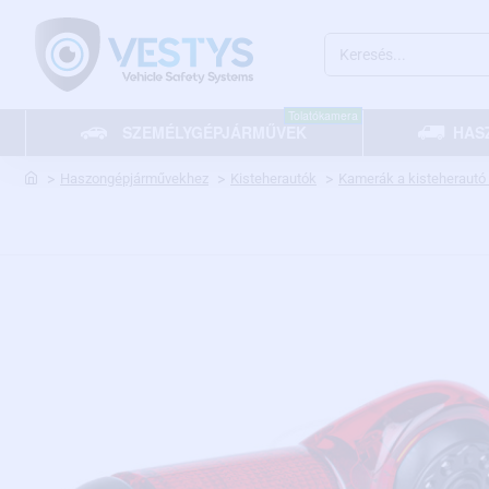
Keresés...
Tolatókamera
SZEMÉLYGÉPJÁRMŰVEK
HAS
home
Haszongépjárművekhez
Kisteherautók
Kamerák a kisteherautó 