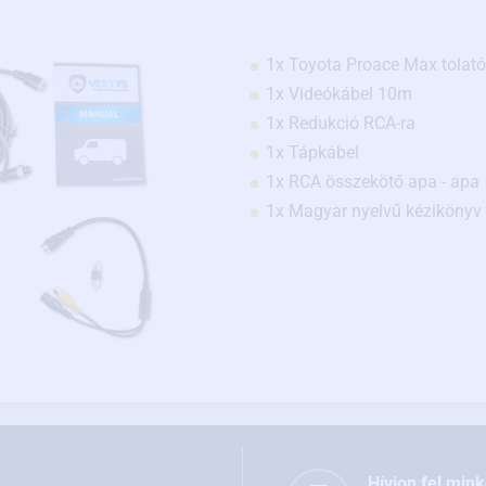
1x Toyota Proace Max tolat
1x Videókábel 10m
1x Redukció RCA-ra
1x Tápkábel
1x RCA összekötő apa - apa
1x Magyar nyelvű kézikönyv
Hívjon fel mink