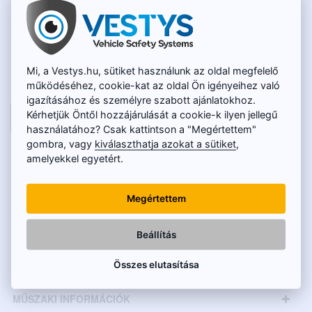
RAKTÁRON
22 170 Ft
TERMÉKKÓD:
TC-001
18 670 Ft
Mi, a Vestys.hu, sütiket használunk az oldal megfelelő
Nettó ár: 14 700 Ft
működéséhez, cookie-kat az oldal Ön igényeihez való
igazításához és személyre szabott ajánlatokhoz.
Kérhetjük Öntől hozzájárulását a cookie-k ilyen jellegű
KOSÁRBA
használatához? Csak kattintson a "Megértettem"
gombra, vagy
kiválaszthatja azokat a sütiket
,
amelyekkel egyetért.
LEÍRÁS
Az Audi tolatókamera ezekhez a modellekhez
Megértettem
illik:
Beállítás
Audi A3 összes modell (2012 - 2019)
Összes elutasítása
Audi A4 (B8) összes modell (2007 - 2015)
Audi A5 összes modell (2007 - 2017)
MŰSZAKI INFORMÁCIÓK
Audi A6 (C7) összes modell (2010 - 2018)