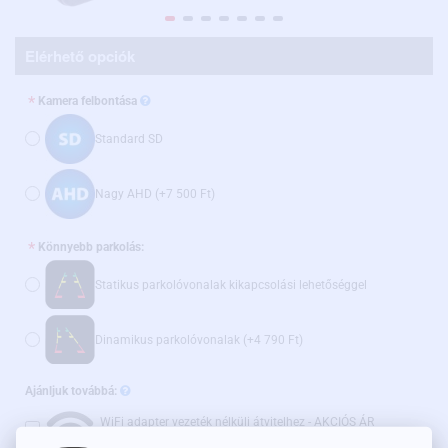
Elérhető opciók
Kamera felbontása
Standard SD
Nagy AHD
(+7 500 Ft)
Könnyebb parkolás:
Statikus parkolóvonalak kikapcsolási lehetőséggel
Dinamikus parkolóvonalak
(+4 790 Ft)
Ajánljuk továbbá:
WiFi adapter vezeték nélküli átvitelhez - AKCIÓS ÁR
(+15 600 Ft)