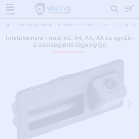
home
Személygépjárművek
Kamerák az autó márkája szerint
Audi
Au
Tolatókamera - Audi A3, A4, A5, A6 és egyéb -
a csomagtartó fogantyúja