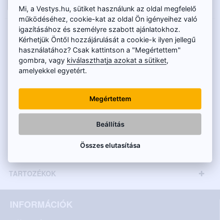
KOSÁRBA
Mi, a Vestys.hu, sütiket használunk az oldal megfelelő
működéséhez, cookie-kat az oldal Ön igényeihez való
igazításához és személyre szabott ajánlatokhoz.
LEÍRÁS
Kérhetjük Öntől hozzájárulását a cookie-k ilyen jellegű
használatához? Csak kattintson a "Megértettem"
A tolatókamera az alábbi Mercedes-Benz
gombra, vagy
kiválaszthatja azokat a sütiket
,
amelyekkel egyetért.
modellekhez alkalmas:
B-osztály W245 (2000 - 2011)
Megértettem
A-osztály W169 (2004 - 2012)
Megegyező méretek esetén más modellekhez is
Beállítás
MŰSZAKI INFORMÁCIÓK
Összes elutasítása
MONITOROK
TARTOZÉKOK
INFORMÁCIÓK