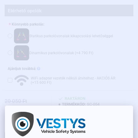
Elérhető opciók
Könnyebb parkolás:
Statikus parkolóvonalak kikapcsolási lehetőséggel
Dinamikus parkolóvonalak
(+4 790 Ft)
Ajánljuk továbbá:
WiFi adapter vezeték nélküli átvitelhez - AKCIÓS ÁR
(+15 600 Ft)
RAKTÁRON
20 050 Ft
TERMÉKKÓD:
SC-054
15 900 Ft
Nettó ár: 12 520 Ft