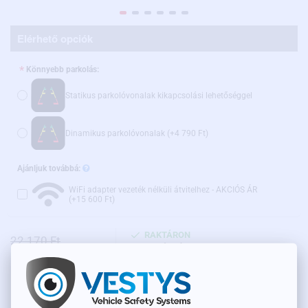
Elérhető opciók
Könnyebb parkolás:
Statikus parkolóvonalak kikapcsolási lehetőséggel
Dinamikus parkolóvonalak
(+4 790 Ft)
Ajánljuk továbbá:
WiFi adapter vezeték nélküli átvitelhez - AKCIÓS ÁR
(+15 600 Ft)
RAKTÁRON
22 170 Ft
TERMÉKKÓD:
TC-015
18 670 Ft
Nettó ár: 14 700 Ft