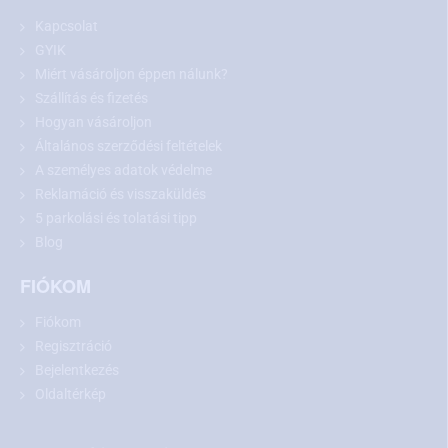
kamera alkalmasságát illetően, ne habozzon kapcsolatba lépni
Kapcsolat
velünk. Műszaki támogatásunk szívesen a segítségére lesz.
GYIK
Amennyiben a kamerát
gyári (eredeti) rádióhoz/kijelzőhöz
Miért vásároljon éppen nálunk?
csatlakoztatja
, kérjük, lépjen kapcsolatba műszaki
Szállítás és fizetés
támogatásunkkal a kompatibilitás ellenőrzése érdekében.
Hogyan vásároljon
Általános szerződési feltételek
A személyes adatok védelme
Reklamáció és visszaküldés
5 parkolási és tolatási tipp
Blog
FIÓKOM
Fiókom
Regisztráció
Bejelentkezés
Oldaltérkép
A Mercedes-Benz tolatókamera ezekhez a