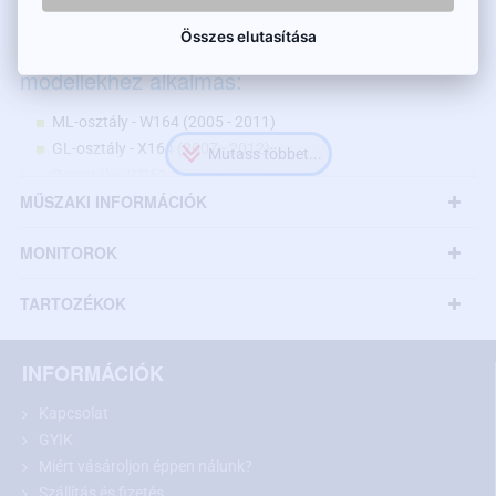
Összes elutasítása
A tolatókamera az alábbi Mercedes-Benz
modellekhez alkalmas:
ML-osztály - W164 (2005 - 2011)
GL-osztály - X164 (2007 - 2012)
R-osztály - W251 (2006 - 2011)
MŰSZAKI INFORMÁCIÓK
Megegyező méretek esetén más modellekhez is
MONITOROK
TARTOZÉKOK
INFORMÁCIÓK
Kapcsolat
GYIK
Miért vásároljon éppen nálunk?
Szállítás és fizetés