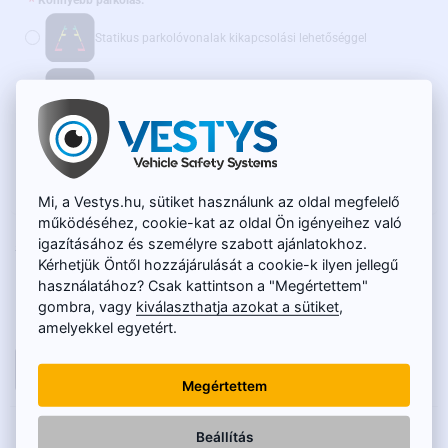
Könnyebb parkolás:
Statikus parkolóvonalak kikapcsolási lehetőséggel
Dinamikus parkolóvonalak
(+4 790 Ft)
Ajánljuk továbbá:
WiFi adapter vezeték nélküli átvitelhez - AKCIÓS ÁR
(+15 600 Ft)
Mi, a Vestys.hu, sütiket használunk az oldal megfelelő
működéséhez, cookie-kat az oldal Ön igényeihez való
RAKTÁRON
igazításához és személyre szabott ajánlatokhoz.
20 050 Ft
TERMÉKKÓD:
SC-057-O
Kérhetjük Öntől hozzájárulását a cookie-k ilyen jellegű
15 900 Ft
használatához? Csak kattintson a "Megértettem"
gombra, vagy
kiválaszthatja azokat a sütiket
,
Nettó ár: 12 520 Ft
amelyekkel egyetért.
KOSÁRBA
Megértettem
LEÍRÁS
Beállítás