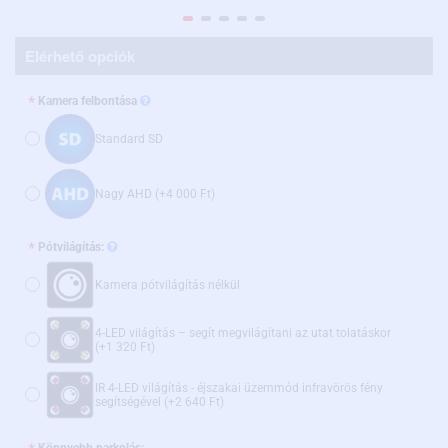
Elérhető opciók
Kamera felbontása
Standard SD
Nagy AHD
(+4 000 Ft)
Pótvilágítás:
Kamera pótvilágítás nélkül
4-LED világítás – segít megvilágítani az utat tolatáskor
(+1 320 Ft)
IR 4-LED világítás - éjszakai üzemmód infravörös fény
segítségével
(+2 640 Ft)