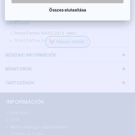
Összes elutasítása
A tolatókamera az alábbi Smart modellekhez
alkalmas:
Smart Fortwo W453 (2014 - jelen)
Smart Forfour A453, C453 (2014 - jelen)
Mercedes-Benz Citan (2012 - jelen)
MŰSZAKI INFORMÁCIÓK
Megegyező méretek esetén más modellekhez is
MONITOROK
TARTOZÉKOK
INFORMÁCIÓK
Kapcsolat
GYIK
Miért vásároljon éppen nálunk?
Szállítás és fizetés