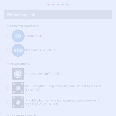
Elérhető opciók
Kamera felbontása
Standard SD
Nagy AHD
(+4 000 Ft)
Pótvilágítás:
Kamera pótvilágítás nélkül
4-LED világítás – segít megvilágítani az utat tolatáskor
(+1 320 Ft)
IR 4-LED világítás - éjszakai üzemmód infravörös fény
segítségével
(+2 640 Ft)