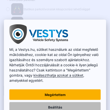
Könnyebb parkolás:
Statikus parkolóvonalak kikapcsolási lehetőséggel
Dinamikus parkolóvonalak
(+4 790 Ft)
Ajánljuk továbbá:
WiFi adapter vezeték nélküli átvitelhez - AKCIÓS ÁR
(+15 600 Ft)
Mi, a Vestys.hu, sütiket használunk az oldal megfelelő
működéséhez, cookie-kat az oldal Ön igényeihez való
RAKTÁRON
igazításához és személyre szabott ajánlatokhoz.
20 050 Ft
TERMÉKKÓD:
SC-117-O
Kérhetjük Öntől hozzájárulását a cookie-k ilyen jellegű
15 900 Ft
használatához? Csak kattintson a "Megértettem"
gombra, vagy
kiválaszthatja azokat a sütiket
,
Nettó ár: 12 520 Ft
amelyekkel egyetért.
KOSÁRBA
Megértettem
LEÍRÁS
Beállítás