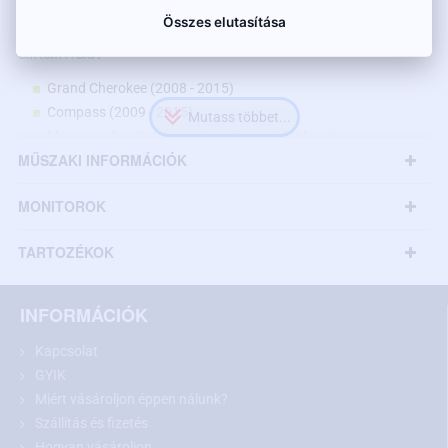
A tolatókamera az alábbi Jeep modellekhez
Összes elutasítása
alkalmas:
Grand Cherokee (2008 - 2015)
Compass (2009 - 2015)
Megegyező méretek esetén más modellekhez is
MŰSZAKI INFORMÁCIÓK
MONITOROK
TARTOZÉKOK
INFORMÁCIÓK
Kapcsolat
GYIK
Miért vásároljon éppen nálunk?
Szállítás és fizetés
Hogyan vásároljon