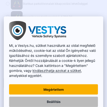
Statikus parkolóvonalak kikapcsolási lehetőséggel
Dinamikus parkolóvonalak
(+4 790 Ft)
Ajánljuk továbbá:
WiFi adapter vezeték nélküli átvitelhez - AKCIÓS ÁR
(+15 600 Ft)
Mi, a Vestys.hu, sütiket használunk az oldal megfelelő
működéséhez, cookie-kat az oldal Ön igényeihez való
RAKTÁRON
20 050 Ft
igazításához és személyre szabott ajánlatokhoz.
TERMÉKKÓD:
SC-033-O
15 900 Ft
Kérhetjük Öntől hozzájárulását a cookie-k ilyen jellegű
használatához? Csak kattintson a "Megértettem"
Nettó ár: 12 520 Ft
gombra, vagy
kiválaszthatja azokat a sütiket
,
amelyekkel egyetért.
KOSÁRBA
Megértettem
LEÍRÁS
Beállítás