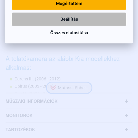
Nettó ár: 12 520 Ft
Megértettem
Beállítás
KOSÁRBA
Összes elutasítása
LEÍRÁS
A tolatókamera az alábbi Kia modellekhez
alkalmas:
Carens III. (2006 - 2012)
Opirus (2003 - 2010)
Ceed I. (2006 - 2012)
MŰSZAKI INFORMÁCIÓK
Sportage III. (2010 - 2015)
Sorento II. (2009 - 2015)
MONITOROK
Megegyező méretek esetén más modellekhez is
TARTOZÉKOK