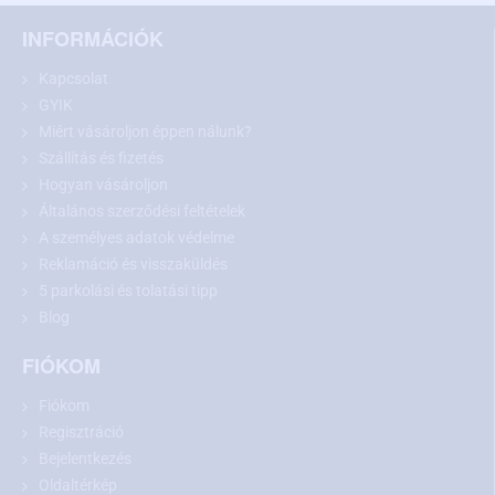
INFORMÁCIÓK
Kapcsolat
GYIK
Miért vásároljon éppen nálunk?
Szállítás és fizetés
Hogyan vásároljon
Általános szerződési feltételek
A személyes adatok védelme
Reklamáció és visszaküldés
Javaslat:
Vásárlás előtt kérjük, mérje le a rendszámtábla-világítás
5 parkolási és tolatási tipp
méreteit, és hasonlítsa össze azokat a kiválasztott kamerával.
Blog
FIÓKOM
Tolatókamera Kia Carens, Opirus, Ceed,
Fiókom
Sportage és Sorento modellekhez
Regisztráció
Bejelentkezés
A Kia Carens, Opirus, Ceed, Sportage és Sorento modellekhez
Oldaltérkép
készült tolatókamera
pontosan illeszkedik a rendszámtábla-