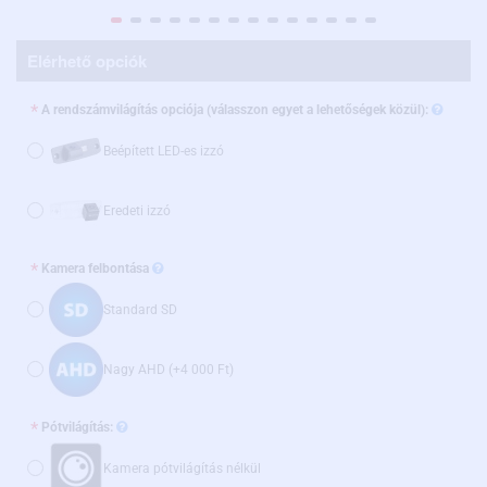
Elérhető opciók
A rendszámvilágítás opciója (válasszon egyet a lehetőségek közül):
Beépített LED-es izzó
Eredeti izzó
Kamera felbontása
Standard SD
Nagy AHD
(+4 000 Ft)
Pótvilágítás:
Kamera pótvilágítás nélkül