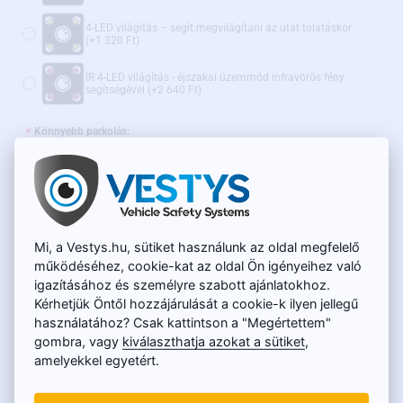
4-LED világítás – segít megvilágítani az utat tolatáskor
(+1 320 Ft)
IR 4-LED világítás - éjszakai üzemmód infravörös fény
segítségével
(+2 640 Ft)
Könnyebb parkolás:
Statikus parkolóvonalak kikapcsolási lehetőséggel
Dinamikus parkolóvonalak
(+4 790 Ft)
Mi, a Vestys.hu, sütiket használunk az oldal megfelelő
Ajánljuk továbbá:
működéséhez, cookie-kat az oldal Ön igényeihez való
igazításához és személyre szabott ajánlatokhoz.
WiFi adapter vezeték nélküli átvitelhez - AKCIÓS ÁR
(+15 600 Ft)
Kérhetjük Öntől hozzájárulását a cookie-k ilyen jellegű
használatához? Csak kattintson a "Megértettem"
gombra, vagy
kiválaszthatja azokat a sütiket
,
RAKTÁRON
20 050 Ft
amelyekkel egyetért.
TERMÉKKÓD:
SC-024
15 900 Ft