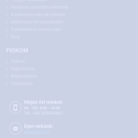
Általános szerződési feltételek
A személyes adatok védelme
Reklamáció és visszaküldés
5 parkolási és tolatási tipp
Blog
FIÓKOM
Javaslat:
Vásárlás előtt kérjük, mérje le a rendszámtábla felett
Fiókom
található világítás méreteit, és hasonlítsa össze azokat a
Regisztráció
kiválasztott modellel.
Bejelentkezés
Oldaltérkép
Tolatókamera Suzuki SX4, Alto, Grand Vitara,
Vitara, Jimny, Swift és Splash modellekhez
Hívjon fel minket:
Hé. - Pé.: 8:00 - 16:00
Tel.: +36 205009461
A Suzuki SX4, Alto, Grand Vitara, Vitara, Jimny, Swift és Splash
modellekhez készült tolatókamera
pontosan illeszkedik a
Írjon nekünk:
rendszámtábla-világítás helyére. A beszerelése egyszerű,
nem jár a
info@vestys.hu
jármű karosszériájának mechanikai sérülésével
. A kamera a