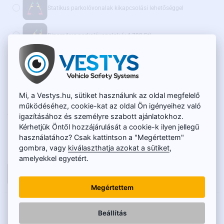
Statikus parkolóvonalak kikapcsolási lehetőséggel
Dinamikus parkolóvonalak
(+4 790 Ft)
Ajánljuk továbbá:
WiFi adapter vezeték nélküli átvitelhez - AKCIÓS ÁR
(+15 600 Ft)
Mi, a Vestys.hu, sütiket használunk az oldal megfelelő
működéséhez, cookie-kat az oldal Ön igényeihez való
RAKTÁRON
20 050 Ft
igazításához és személyre szabott ajánlatokhoz.
TERMÉKKÓD:
SC-078-O
15 900 Ft
Kérhetjük Öntől hozzájárulását a cookie-k ilyen jellegű
használatához? Csak kattintson a "Megértettem"
Nettó ár: 12 520 Ft
gombra, vagy
kiválaszthatja azokat a sütiket
,
amelyekkel egyetért.
KOSÁRBA
Megértettem
LEÍRÁS
Beállítás