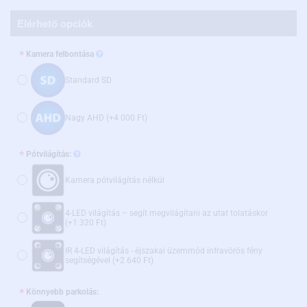
Elérhető opciók
Kamera felbontása
Standard SD
Nagy AHD
(+4 000 Ft)
Pótvilágítás:
Kamera pótvilágítás nélkül
4-LED világítás – segít megvilágítani az utat tolatáskor
(+1 320 Ft)
IR 4-LED világítás - éjszakai üzemmód infravörös fény
segítségével
(+2 640 Ft)
Könnyebb parkolás: