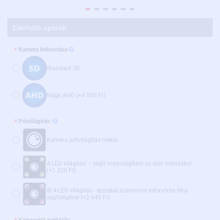
Elérhető opciók
Kamera felbontása
Standard SD
Nagy AHD
(+4 000 Ft)
Pótvilágítás:
Kamera pótvilágítás nélkül
4-LED világítás – segít megvilágítani az utat tolatáskor
(+1 320 Ft)
IR 4-LED világítás - éjszakai üzemmód infravörös fény
segítségével
(+2 640 Ft)