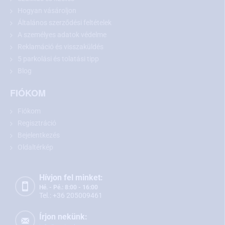
Hogyan vásároljon
T-Roc (2017 - jelen)
Általános szerződési feltételek
Megegyező méretek esetén más modellekhez is
A személyes adatok védelme
Reklamáció és visszaküldés
5 parkolási és tolatási tipp
Blog
FIÓKOM
Fiókom
Regisztráció
Bejelentkezés
Oldaltérkép
Hívjon fel minket:
Javaslat:
Vásárlás előtt kérjük, mérje le a rendszámtábla felett
Hé. - Pé.: 8:00 - 16:00
Tel.: +36 205009461
található lámpa méreteit, és hasonlítsa össze azokat a kiválasztott
modellel.
Írjon nekünk: