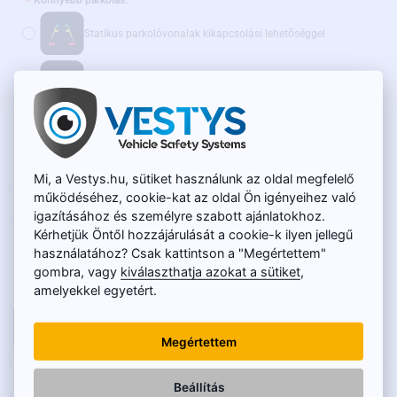
Könnyebb parkolás:
Statikus parkolóvonalak kikapcsolási lehetőséggel
Dinamikus parkolóvonalak
(+4 790 Ft)
Ajánljuk továbbá:
WiFi adapter vezeték nélküli átvitelhez - AKCIÓS ÁR
(+15 600 Ft)
Mi, a Vestys.hu, sütiket használunk az oldal megfelelő
működéséhez, cookie-kat az oldal Ön igényeihez való
RAKTÁRON
igazításához és személyre szabott ajánlatokhoz.
20 050 Ft
TERMÉKKÓD:
SC-086-L
Kérhetjük Öntől hozzájárulását a cookie-k ilyen jellegű
15 900 Ft
használatához? Csak kattintson a "Megértettem"
gombra, vagy
kiválaszthatja azokat a sütiket
,
Nettó ár: 12 520 Ft
amelyekkel egyetért.
KOSÁRBA
Megértettem
LEÍRÁS
Beállítás